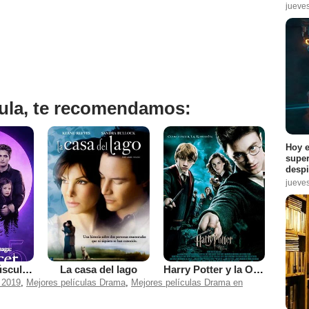
jueve
ícula, te recomendamos:
Hoy e
super
despi
jueve
La saga Crepúsculo: Amanecer - Parte 2
La casa del lago
Harry Potter y la Orden del Fénix
 2019
,
Mejores películas Drama
,
Mejores películas Drama en