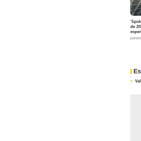
'Spid
de 20
espe
jueve
Es
Va