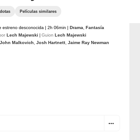
dotas
Películas similares
e estreno desconocida
|
2h 06min
|
Drama
,
Fantasía
por
Lech Majewski
Guion
Lech Majewski
|
John Malkovich
,
Josh Hartnett
,
Jaime Ray Newman