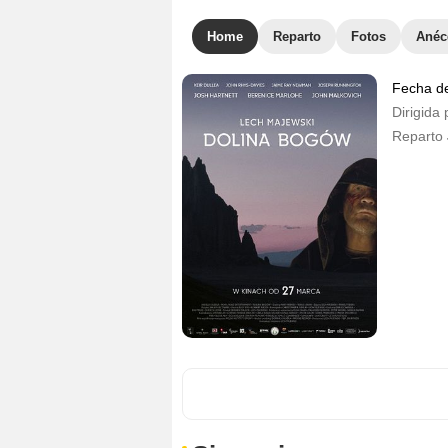
Home
Reparto
Fotos
Anéc
Fecha d
Dirigida 
Reparto