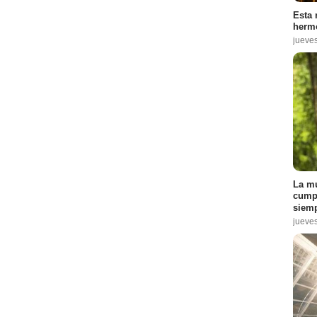
Esta 
hermo
jueve
La mu
cumpl
siemp
jueve