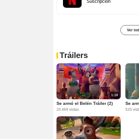
Suscripción
Ver to
Tráilers
1:18
Se armó el Belén Tráiler (2)
Se arm
20.469 vistas
520 vist