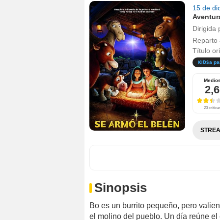
15 de d
Aventur
Dirigida 
Reparto
Título or
a pa
Medio
2,6
20 crítica
STREA
Sinopsis
Bo es un burrito pequeño, pero valien
el molino del pueblo. Un día reúne el