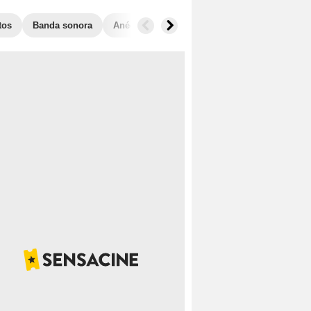
tos
Banda sonora
Anécdotas
Taquilla
Películas similar