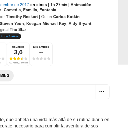
iciembre de 2017
en cines
|
1h 27min
|
Animación
,
a
,
Comedia
,
Familia
,
Fantasía
por
Timothy Reckart
Guion
Carlos Kotkin
|
Steven Yeun
,
Keegan-Michael Key
,
Aidy Bryant
iginal
The Star
rtir de 6 años
s
Usuarios
Mis amigos
3,6
--
s
422 notas, 3 críticas
MING
te, que anhela una vida más allá de su rutina diaria en
 coraje necesario para cumplir la aventura de sus