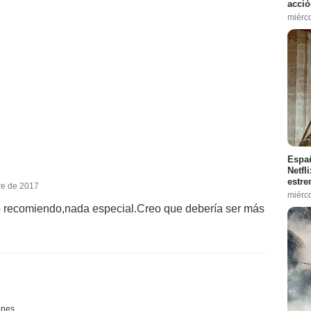
acció
miérc
Españ
Netfl
estre
re de 2017
miérc
o recomiendo,nada especial.Creo que debería ser más
ones