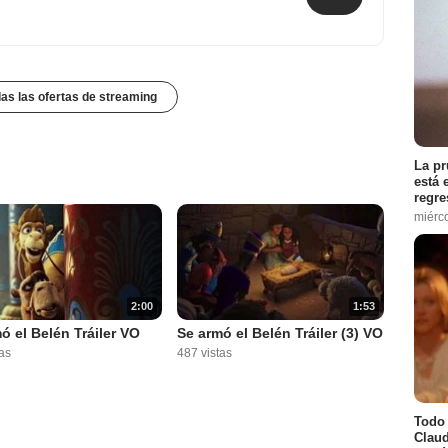
das las ofertas de streaming
La pr
está 
regre
miérc
2:00
1:53
ó el Belén Tráiler VO
Se armó el Belén Tráiler (3) VO
as
487 vistas
Todo 
Claud