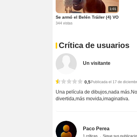
1:01
Se armó el Belén Tráiler (4) VO
344 vistas
Crítica de usuarios
Un visitante
0,5
Publicada el 17 de diciemb
Una película de dibujos,nada más.N
divertida,más movida,imaginativa.
Paco Perea
1 críticas
Sigue sus publicaci