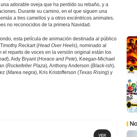
 una adorable oveja que ha perdido su rebaño, y a
ciones. Durante su camino, en el que siguen una
emás a tres camellos y a otros excéntricos animales.
roes no reconocidos de la primera Navidad.
ondo, esta película de animación destinada al público
e Timothy Reckart (
Head Over Heels
), nominado al
el reparto de voces en la versión original están los
ead
), Aidy Bryant (
Horace and Pete
), Keegan-Michael
an (
Rockefeller Plaza
), Anthony Anderson (
Black-ish
),
ez (
Marea negra
), Kris Kristofferson (
Texas Rising
) y
No
VER