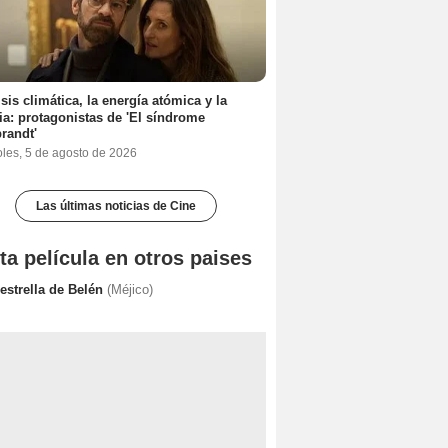
isis climática, la energía atómica y la
ia: protagonistas de 'El síndrome
randt'
oles, 5 de agosto de 2026
Las últimas noticias de Cine
ta película en otros paises
estrella de Belén
(Méjico)