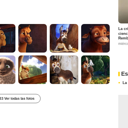
La cr
cienc
Remb
miérc
Es
La 
33 Ver todas las fotos