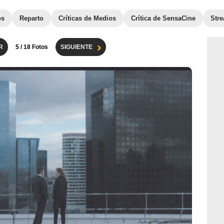
os
Reparto
Críticas de Medios
Crítica de SensaCine
Str
R
5
/ 18 Fotos
SIGUIENTE