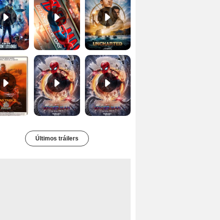
Star Trek II: la ira de Khan Tráiler VO
Spider-Man: No Way Home Teaser
Tráiler 'Spider-Man: No Way Home'
Últimos tráilers