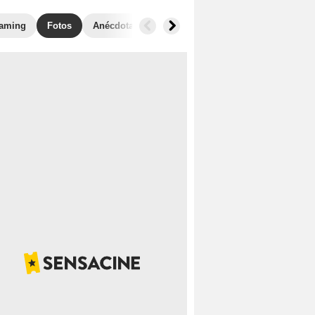
eaming
Fotos
Anécdotas
Películas similares