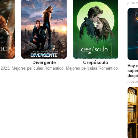
jueve
Divergente
Crepúsculo
Hoy e
 2023
,
Mejores películas Romántico
,
Mejores películas Romántico
super
despi
jueve