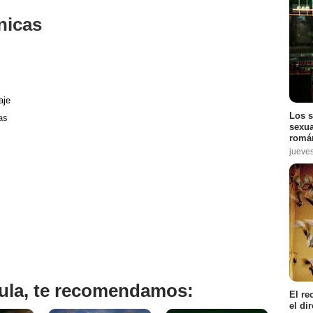
nicas
aje
Los s
as
sexua
román
jueve
ícula, te recomendamos:
El re
el di