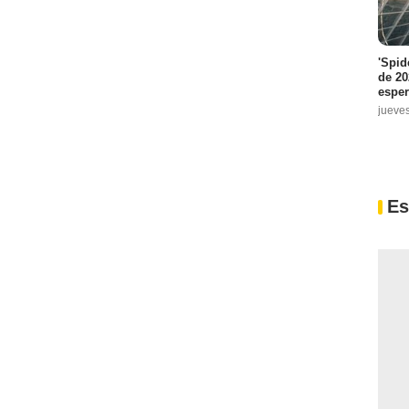
'Spid
de 20
espe
jueve
Es