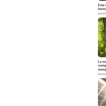
Esta 
hermo
jueve
La mu
cumpl
siemp
jueve