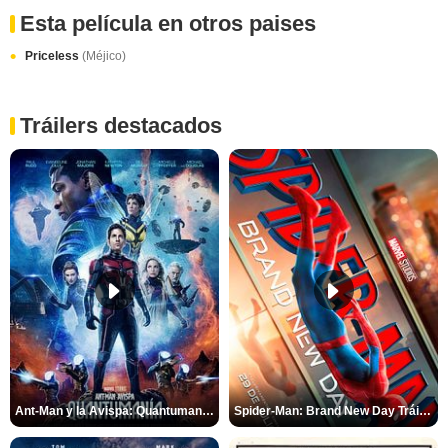
Esta película en otros paises
Priceless
(Méjico)
Tráilers destacados
Ant-Man y la Avispa: Quantumanía Tráiler (2)
Spider-Man: Brand New Day Tráiler (3)