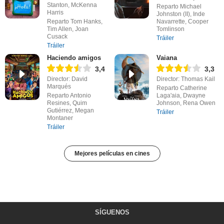
Stanton, McKenna
Reparto Michael
Harris
Johnston (II), Inde
Reparto Tom Hanks,
Navarrette, Cooper
Tim Allen, Joan
Tomlinson
Cusack
Tráiler
Tráiler
Haciendo amigos
Vaiana
3,4
3,3
Director: David
Director: Thomas Kail
Marqués
Reparto Catherine
Reparto Antonio
Laga'aia, Dwayne
Resines, Quim
Johnson, Rena Owen
Gutiérrez, Megan
Tráiler
Montaner
Tráiler
Mejores películas en cines
SÍGUENOS