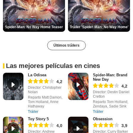
Spider-Man: No Way Home Teaser
Tráiler 'Spider-Man: No Way Home'
Últimos tráilers
Las mejores películas en cines
La Odisea
Spider-Man: Brand
New Day
4,2
4,2
Director: Christopher
Nolan
Director: Destin Daniel
Cretton
Reparto Matt Damon,
Tom Holland, Anne
Reparto Tom Holland,
Hathaway
Zendaya, Sadie Sink
Tráiler
Tráiler
Toy Story 5
Obsession
4,0
3,9
Director: Andrew
Director: Curry Barker