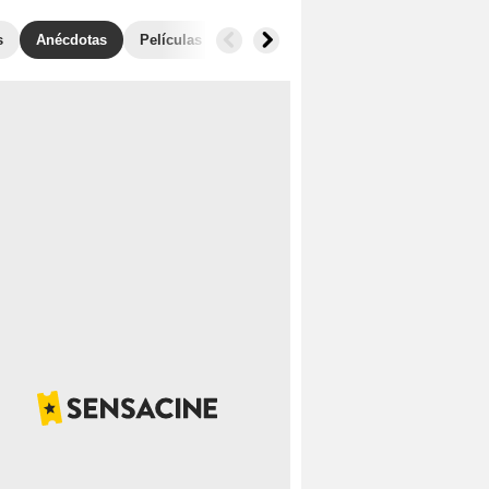
s
Anécdotas
Películas similares