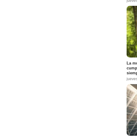
jueve
La mu
cumpl
siemp
jueve