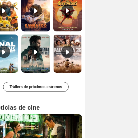
El final de Oak Street Tráiler
Cuentra atrás Tráiler
Palestina 36 Tráiler VOSE
Tráilers de próximos estrenos
ticias de cine