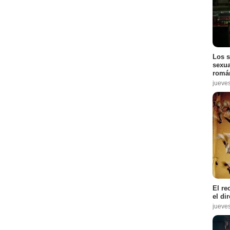
Los s
sexua
román
jueve
El re
el di
jueve