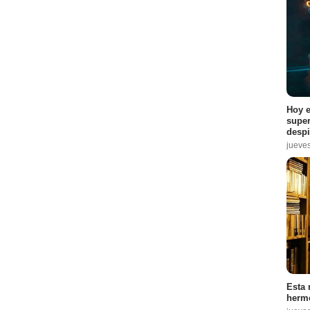
Hoy e
super
despi
jueve
Esta 
hermo