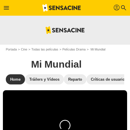
profil
menu
search
Portada
Cine
Todas las películas
Películas Drama
Mi Mundial
Mi Mundial
Home
Tráilers y Vídeos
Reparto
Críticas de usuarios