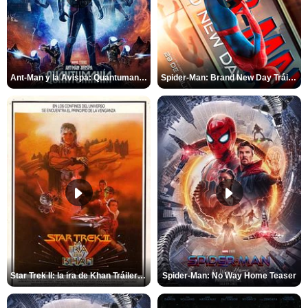
Ant-Man y la Avispa: Quantumanía Tráiler (2)
Spider-Man: Brand New Day Tráiler (3)
Star Trek II: la ira de Khan Tráiler VO
Spider-Man: No Way Home Teaser