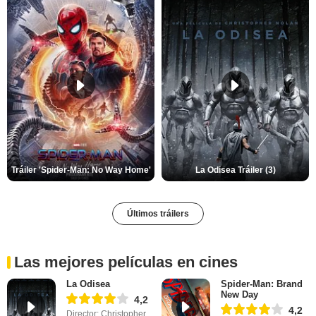
Tráiler 'Spider-Man: No Way Home'
La Odisea Tráiler (3)
Últimos tráilers
Las mejores películas en cines
La Odisea
Spider-Man: Brand
New Day
4,2
4,2
Director: Christopher