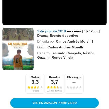
1 de junio de 2018
en cines
|
1h 42min
|
Drama
,
Evento deportivo
Dirigida por
Carlos Andrés Morelli
|
Guion
Carlos Andrés Morelli
Reparto
Facundo Campelo
,
Néstor
Guzzini
,
Roney Villela
Medios
Usuarios
Mis amigos
3,3
3,7
--
4 críticas
20 notas, 3 críticas
VER EN AMAZON PRIME VIDEO