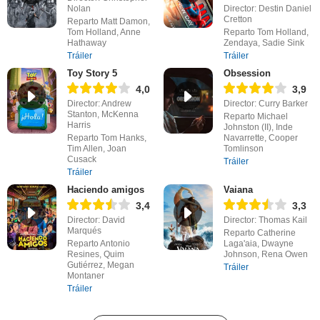
Nolan
Director: Destin Daniel
Cretton
Reparto Matt Damon,
Tom Holland, Anne
Reparto Tom Holland,
Hathaway
Zendaya, Sadie Sink
Tráiler
Tráiler
Toy Story 5
Obsession
4,0
3,9
Director: Andrew
Director: Curry Barker
Stanton, McKenna
Reparto Michael
Harris
Johnston (II), Inde
Reparto Tom Hanks,
Navarrette, Cooper
Tim Allen, Joan
Tomlinson
Cusack
Tráiler
Tráiler
Haciendo amigos
Vaiana
3,4
3,3
Director: David
Director: Thomas Kail
Marqués
Reparto Catherine
Reparto Antonio
Laga'aia, Dwayne
Resines, Quim
Johnson, Rena Owen
Gutiérrez, Megan
Tráiler
Montaner
Tráiler