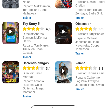
Nolan
Director: Destin Daniel
Cretton
Reparto Matt Damon,
Tom Holland, Anne
Reparto Tom Holland,
Hathaway
Zendaya, Sadie Sink
Tráiler
Tráiler
Toy Story 5
Obsession
4,0
3,9
Director: Andrew
Director: Curry Barker
Stanton, McKenna
Reparto Michael
Harris
Johnston (II), Inde
Reparto Tom Hanks,
Navarrette, Cooper
Tim Allen, Joan
Tomlinson
Cusack
Tráiler
Tráiler
Haciendo amigos
Vaiana
3,4
3,3
Director: David
Director: Thomas Kail
Marqués
Reparto Catherine
Reparto Antonio
Laga'aia, Dwayne
Resines, Quim
Johnson, Rena Owen
Gutiérrez, Megan
Tráiler
Montaner
Tráiler