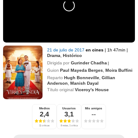
21 de julio de 2017
en cines
|
1h 47min
|
Drama
,
Histórico
Dirigida por
Gurinder Chadha
|
Guion
Paul Mayeda Berges
,
Moira Buffini
Reparto
Hugh Bonneville
,
Gillian
Anderson
,
Manish Dayal
Título original
Viceroy's House
Medios
Usuarios
Mis amigos
2,4
3,1
--
11 críticas
8 notas, 1 crítica