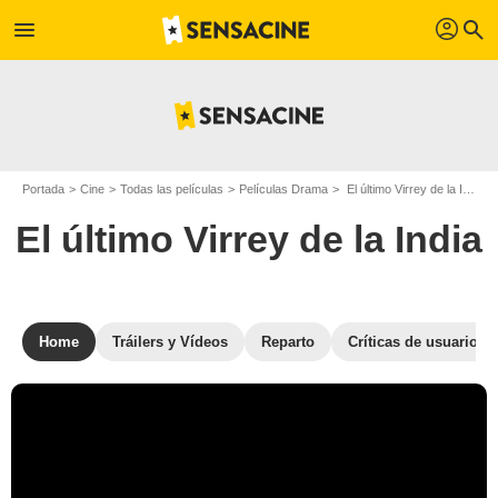
profil
menu
search
Portada
Cine
Todas las películas
Películas Drama
El último Virrey de la India
El último Virrey de la India
Home
Tráilers y Vídeos
Reparto
Críticas de usuarios