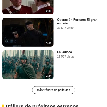
2:30
Operación Fortune: El gran
engaño
37.697 vistas
3:01
La Odisea
21.527 vistas
2:24
Más tráilers de películas
Tráilers de próximos estrenos