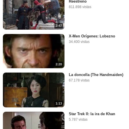
Reestreno
811.898 vistas
2:47
X-Men Orígenes: Lobezno
34.400 vistas
2:20
La doncella (The Handmaiden)
67.178 vistas
1:13
Star Trek II: la ira de Khan
5.787 vistas