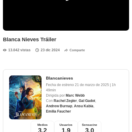
Blanca Nieves Tráiler
13.042 vistas
23 dic 2024
Comparte
Blancanieves
Fecha de estreno
21 de marzo de 2025
|
1h
49min
Dirigida por
Marc Webb
Con
Rachel Zegler
,
Gal Gadot
,
Andrew Burnap
,
Ansu Kabia
,
Emilia Faucher
Medios
Usuarios
Sensacine
3,2
1,9
3,0