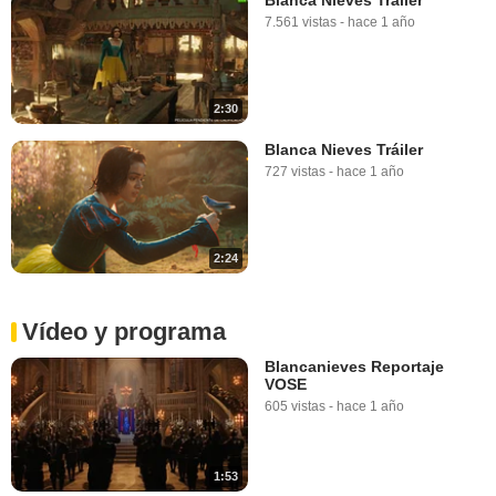
7.561 vistas
-
hace 1 año
2:30
Blanca Nieves Tráiler
727 vistas
-
hace 1 año
2:24
Vídeo y programa
Blancanieves Reportaje
VOSE
605 vistas
-
hace 1 año
1:53