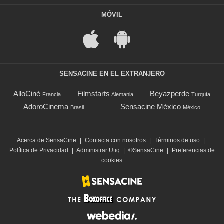
MÓVIL
SENSACINE EN EL EXTRANJERO
AlloCiné
Filmstarts
Beyazperde
Francia
Alemania
Turquía
AdoroCinema
Sensacine México
Brasil
México
Acerca de SensaCine
|
Contacta con nosotros
|
Términos de uso
|
Política de Privacidad
|
Administrar Utiq
|
©SensaCine
|
Preferencias de
cookies