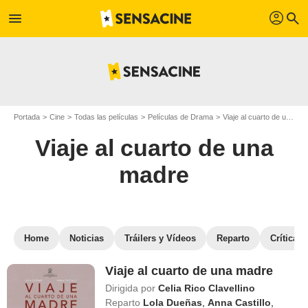
profil
menu
search
Portada
Cine
Todas las películas
Películas de Drama
Viaje al cuarto de una madre
Viaje al cuarto de una
madre
Home
Noticias
Tráilers y Vídeos
Reparto
Críticas
Viaje al cuarto de una madre
Dirigida por
Celia Rico Clavellino
Reparto
Lola Dueñas
,
Anna Castillo
,