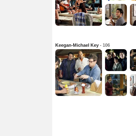
Keegan-Michael Key
- 106