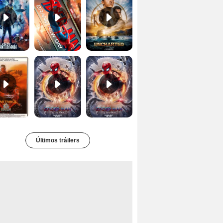
Star Trek II: la ira de Khan Tráiler VO
Spider-Man: No Way Home Teaser
Tráiler 'Spider-Man: No Way Home'
Últimos tráilers