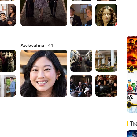
Awkwafina
- 44
Tr