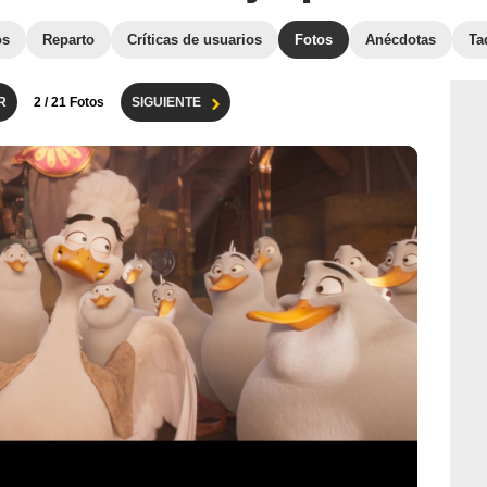
os
Reparto
Críticas de usuarios
Fotos
Anécdotas
Ta
R
2
/ 21 Fotos
SIGUIENTE