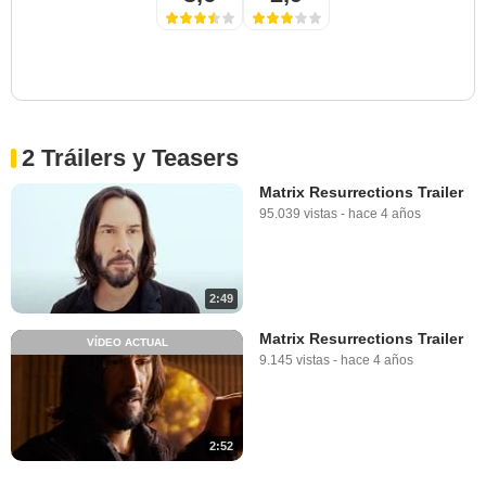
2 Tráilers y Teasers
Matrix Resurrections Trailer
95.039 vistas
-
hace 4 años
2:49
Matrix Resurrections Trailer
VÍDEO ACTUAL
9.145 vistas
-
hace 4 años
2:52