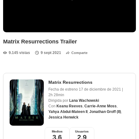
Matrix Resurrections Trailer
9.145 vistas
9 sept 2021
Comparte
Matrix Resurrections
Fecha de estreno
17 de diciembre de 2021
|
2h 28min
Dirigida por
Lana Wachowski
Con
Keanu Reeves
,
Carrie-Anne Moss
,
Yahya Abdul-Mateen II
,
Jonathan Groff (II)
,
Jessica Henwick
Medios
Usuarios
3,6
2,9