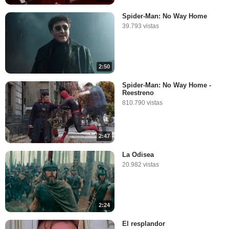
Spider-Man: No Way Home
39.793 vistas
2:50
Spider-Man: No Way Home -
Reestreno
810.790 vistas
2:47
La Odisea
20.982 vistas
2:24
El resplandor