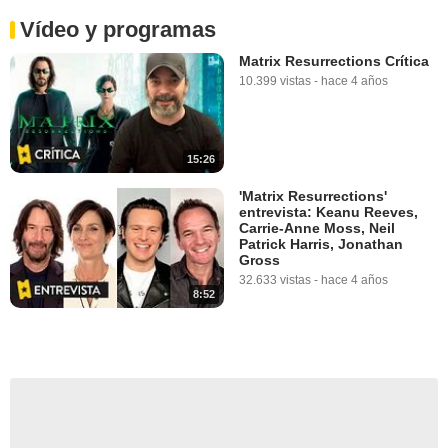
Vídeo y programas
Matrix Resurrections Crítica
10.399 vistas
-
hace 4 años
15:26
'Matrix Resurrections'
entrevista: Keanu Reeves,
Carrie-Anne Moss, Neil
Patrick Harris, Jonathan
Gross
32.633 vistas
-
hace 4 años
8:52