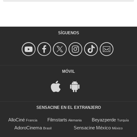
SÍGUENOS
MÓVIL
SENSACINE EN EL EXTRANJERO
AlloCiné
Filmstarts
Beyazperde
Francia
Alemania
Turquía
AdoroCinema
Sensacine México
Brasil
México