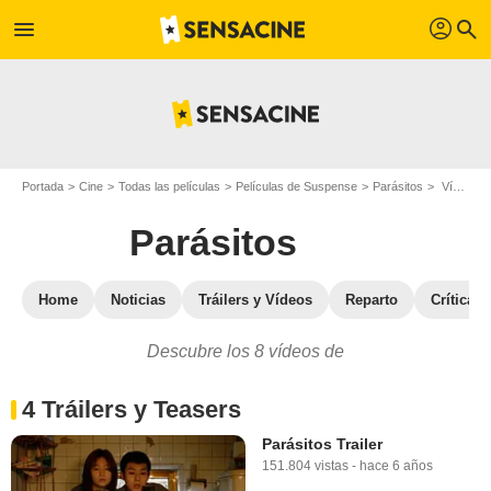
profil
menu
search
Portada
Cine
Todas las películas
Películas de Suspense
Parásitos
Vídeos de la película Parásitos
Parásitos
Home
Noticias
Tráilers y Vídeos
Reparto
Críticas
Descubre los 8 vídeos de
4 Tráilers y Teasers
Parásitos Trailer
151.804 vistas
-
hace 6 años