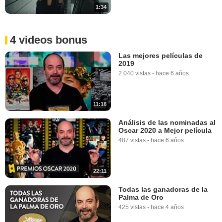
1:34
4 videos bonus
Las mejores películas de
2019
2.040 vistas
-
hace 6 años
11:18
Análisis de las nominadas al
Oscar 2020 a Mejor película
487 vistas
-
hace 6 años
22:11
Todas las ganadoras de la
Palma de Oro
425 vistas
-
hace 4 años