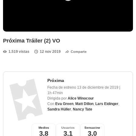
Próxima Tráiler (2) VO
1.519 vistas
12 nov 2019
Comparte
Próxima
Fecha de estreno
13 de diciembre de 2019
|
1h 47min
Dirigida por
Alice Winocour
Con
Eva Green
,
Matt Dillon
,
Lars Eidinger
,
Sandra Hüller
,
Nancy Tate
Medios
Usuarios
Sensacine
3,8
3,1
3,0