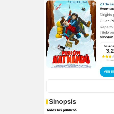
20 de s
Aventur
Dirigida 
Guion
Pi
Reparto
Título or
Mission
Usuari
3,2
12 notas
VER E
Sinopsis
Todos los publicos