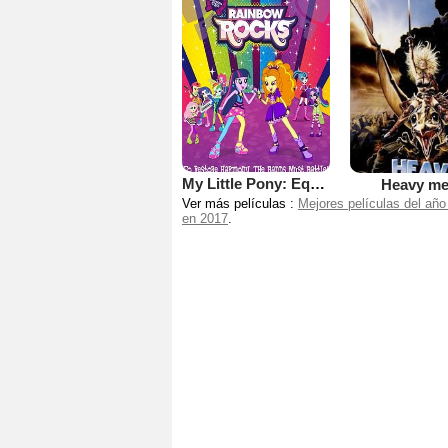
My Little Pony: Equestria Girls - Rainbow Rocks
Heavy me
Ver más películas :
Mejores películas del año
en 2017
.