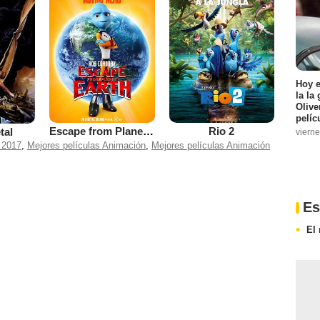
Hoy 
la la
Olive
pelíc
Escape from Planet Earth
Rio 2
tal
vierne
 2017
,
Mejores películas Animación
,
Mejores películas Animación
Es
El