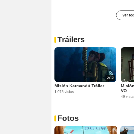
Ver to
Tráilers
2:12
Misión Katmandú Tráiler
Misión
VO
1.078 vistas
49 vista
Fotos