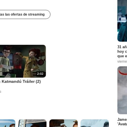
das las ofertas de streaming
31 añ
hoy c
que e
vierne
2:02
 Katmandú Tráiler (2)
s
James
'Avat