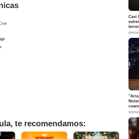
nicas
Casi 
estre
Cine
terro
vierne
aje
a
"Arra
Nolan
cuand
vierne
ícula, te recomendamos: