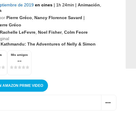
eptiembre de 2019
en cines
|
1h 24min
|
Animación
,
a
por
Pierre Gréco
,
Nancy Florence Savard
|
erre Gréco
Rachelle LeFevre
,
Noel Fisher
,
Colm Feore
iginal
 Kathmandu: The Adventures of Nelly & Simon
os
Mis amigos
--
N AMAZON PRIME VIDEO