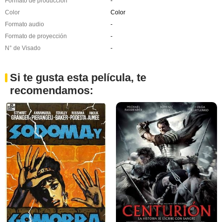
Formato de producción
-
Color
Color
Formato audio
-
Formato de proyección
-
N° de Visado
-
Si te gusta esta película, te
recomendamos: