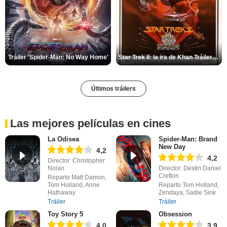
Tráiler 'Spider-Man: No Way Home'
Star Trek II: la ira de Khan Tráiler VO
Últimos tráilers
Las mejores películas en cines
La Odisea
Spider-Man: Brand
New Day
4,2
4,2
Director: Christopher
Nolan
Director: Destin Daniel
Cretton
Reparto Matt Damon,
Tom Holland, Anne
Reparto Tom Holland,
Hathaway
Zendaya, Sadie Sink
Tráiler
Tráiler
Toy Story 5
Obsession
4,0
3,9