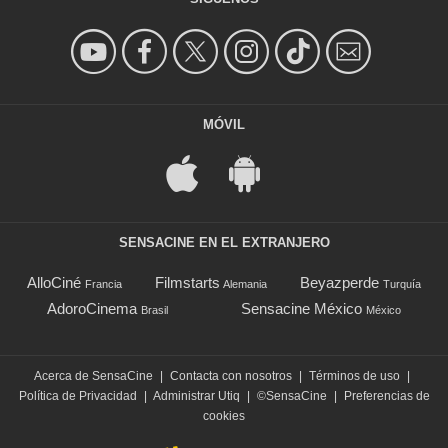
MÓVIL
SENSACINE EN EL EXTRANJERO
AlloCiné
Filmstarts
Beyazperde
Francia
Alemania
Turquía
AdoroCinema
Sensacine México
Brasil
México
Acerca de SensaCine
|
Contacta con nosotros
|
Términos de uso
|
Política de Privacidad
|
Administrar Utiq
|
©SensaCine
|
Preferencias de
cookies