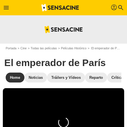
profil
menu
search
Portada
Cine
Todas las películas
Películas Histórico
El emperador de París
El emperador de París
Home
Noticias
Tráilers y Vídeos
Reparto
Críticas