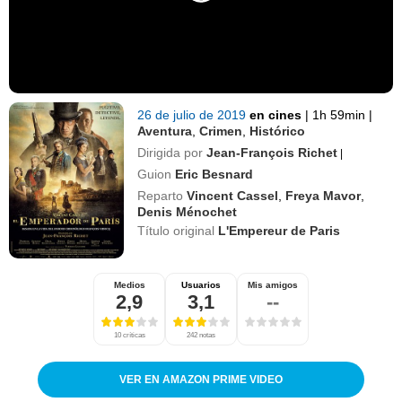
26 de julio de 2019
en cines
|
1h 59min
|
Aventura
,
Crimen
,
Histórico
Dirigida por
Jean-François Richet
|
Guion
Eric Besnard
Reparto
Vincent Cassel
,
Freya Mavor
,
Denis Ménochet
Título original
L'Empereur de Paris
Medios
Usuarios
Mis amigos
2,9
3,1
--
10 críticas
242 notas
VER EN AMAZON PRIME VIDEO