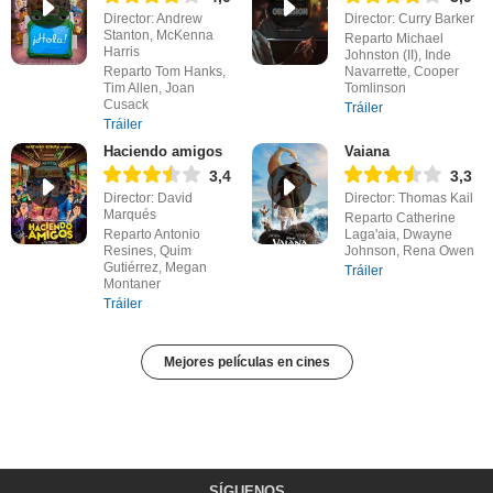
Director: Andrew
Director: Curry Barker
Stanton, McKenna
Reparto Michael
Harris
Johnston (II), Inde
Reparto Tom Hanks,
Navarrette, Cooper
Tim Allen, Joan
Tomlinson
Cusack
Tráiler
Tráiler
Haciendo amigos
Vaiana
3,4
3,3
Director: David
Director: Thomas Kail
Marqués
Reparto Catherine
Reparto Antonio
Laga'aia, Dwayne
Resines, Quim
Johnson, Rena Owen
Gutiérrez, Megan
Tráiler
Montaner
Tráiler
Mejores películas en cines
SÍGUENOS