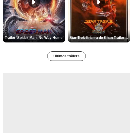
Tráiler 'Spider-Man: No Way Home'
Star Trek II: la ira de Khan Tráiler VO
Últimos tráilers