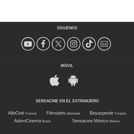
SÍGUENOS
MÓVIL
SENSACINE EN EL EXTRANJERO
AlloCiné
Filmstarts
Beyazperde
Francia
Alemania
Turquía
AdoroCinema
Sensacine México
Brasil
México