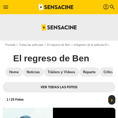
profil
menu
search
Portada
Todas las películas
El regreso de Ben
Imágenes de la película El regreso de Ben
El regreso de Ben
Home
Noticias
Tráilers y Vídeos
Reparto
Críticas
VER TODAS LAS FOTOS
1
/ 25 Fotos