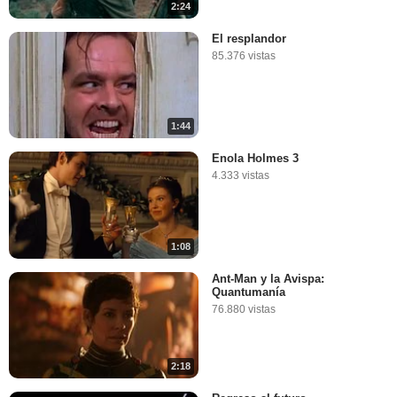
2:24
El resplandor
85.376 vistas
1:44
Enola Holmes 3
4.333 vistas
1:08
Ant-Man y la Avispa:
Quantumanía
76.880 vistas
2:18