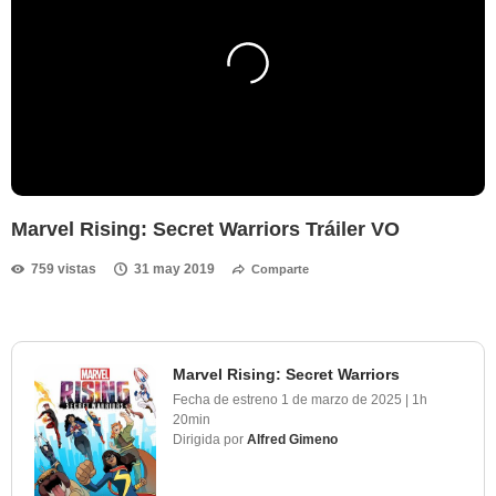
Marvel Rising: Secret Warriors Tráiler VO
759 vistas
31 may 2019
Comparte
Marvel Rising: Secret Warriors
Fecha de estreno
1 de marzo de 2025
|
1h
20min
Dirigida por
Alfred Gimeno