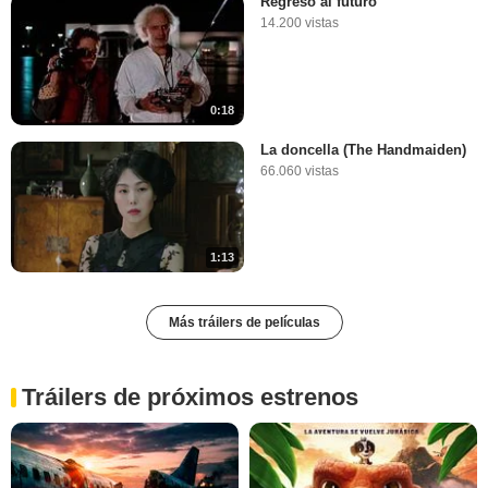
Regreso al futuro
14.200 vistas
0:18
La doncella (The Handmaiden)
66.060 vistas
1:13
Más tráilers de películas
Tráilers de próximos estrenos