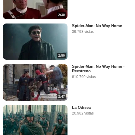
2:30
Spider-Man: No Way Home
39.793 vistas
2:50
Spider-Man: No Way Home -
Reestreno
810.790 vistas
2:47
La Odisea
20.982 vistas