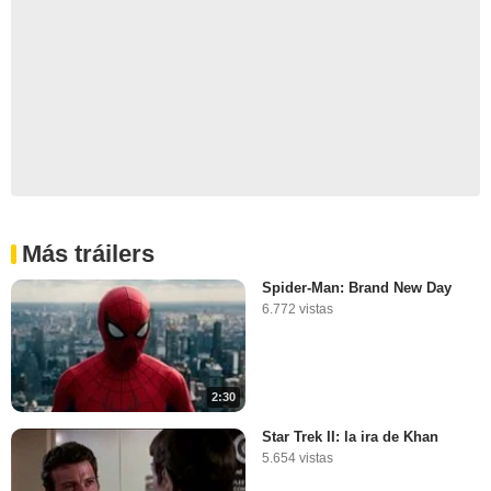
Más tráilers
Spider-Man: Brand New Day
6.772 vistas
2:30
Star Trek II: la ira de Khan
5.654 vistas