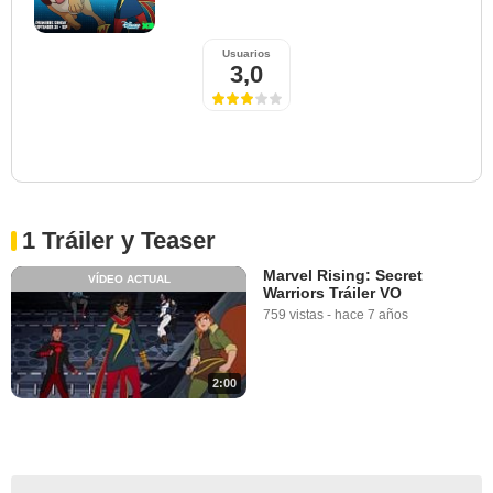
Usuarios
3,0
1 Tráiler y Teaser
Marvel Rising: Secret
VÍDEO ACTUAL
Warriors Tráiler VO
759 vistas
-
hace 7 años
2:00