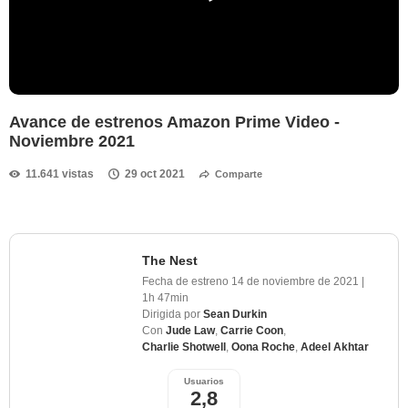
Avance de estrenos Amazon Prime Video -
Noviembre 2021
11.641 vistas
29 oct 2021
Comparte
The Nest
Fecha de estreno
14 de noviembre de 2021
|
1h 47min
Dirigida por
Sean Durkin
Con
Jude Law
,
Carrie Coon
,
Charlie Shotwell
,
Oona Roche
,
Adeel Akhtar
Usuarios
2,8