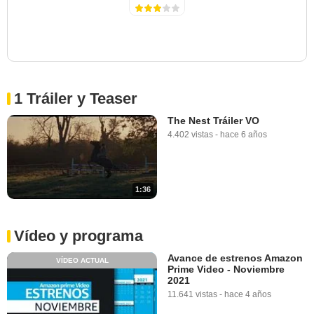
1 Tráiler y Teaser
The Nest Tráiler VO
4.402 vistas
-
hace 6 años
1:36
Vídeo y programa
Avance de estrenos Amazon
VÍDEO ACTUAL
Prime Video - Noviembre
2021
11.641 vistas
-
hace 4 años