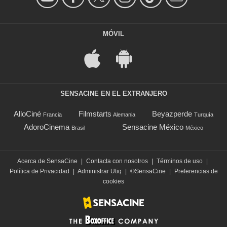
MÓVIL
SENSACINE EN EL EXTRANJERO
AlloCiné
Filmstarts
Beyazperde
Francia
Alemania
Turquía
AdoroCinema
Sensacine México
Brasil
México
Acerca de SensaCine
|
Contacta con nosotros
|
Términos de uso
|
Política de Privacidad
|
Administrar Utiq
|
©SensaCine
|
Preferencias de
cookies