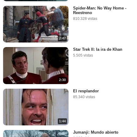
Spider-Man: No Way Home -
Reestreno
810.328 vistas
2:47
Star Trek II: la ira de Khan
5.505 vistas
2:30
El resplandor
85.340 vistas
1:44
Jumanji: Mundo abierto