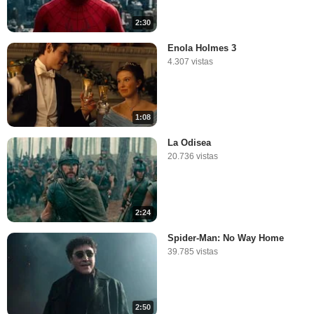
2:30
Enola Holmes 3
4.307 vistas
1:08
La Odisea
20.736 vistas
2:24
Spider-Man: No Way Home
39.785 vistas
2:50