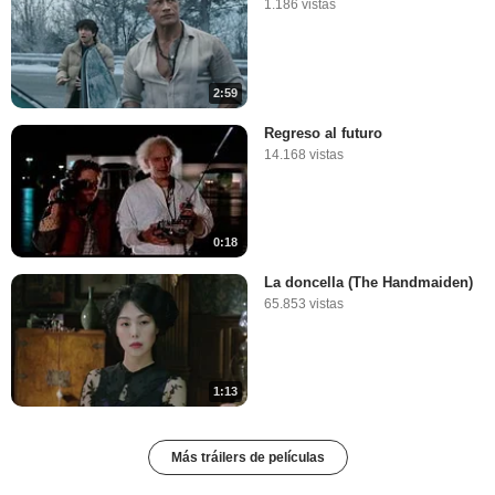
1.186 vistas
2:59
Regreso al futuro
14.168 vistas
0:18
La doncella (The Handmaiden)
65.853 vistas
1:13
Más tráilers de películas