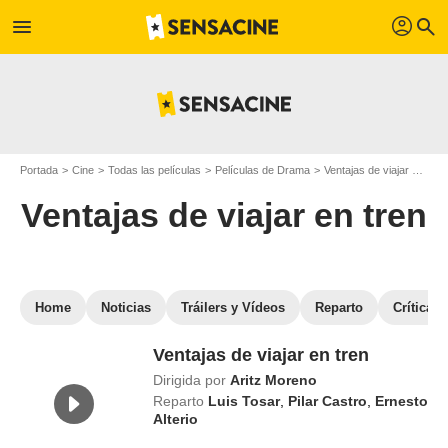
profil
menu
search
Portada
Cine
Todas las películas
Películas de Drama
Ventajas de viajar en tren
Ventajas de viajar en tren
Home
Noticias
Tráilers y Vídeos
Reparto
Críticas
Ventajas de viajar en tren
Dirigida por
Aritz Moreno
Reparto
Luis Tosar
,
Pilar Castro
,
Ernesto
Alterio