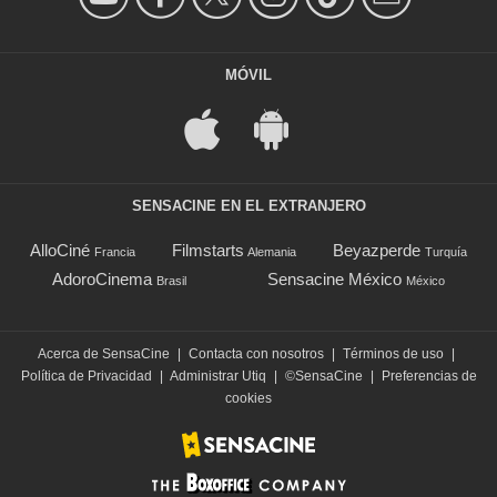
MÓVIL
SENSACINE EN EL EXTRANJERO
AlloCiné
Filmstarts
Beyazperde
Francia
Alemania
Turquía
AdoroCinema
Sensacine México
Brasil
México
Acerca de SensaCine
|
Contacta con nosotros
|
Términos de uso
|
Política de Privacidad
|
Administrar Utiq
|
©SensaCine
|
Preferencias de
cookies