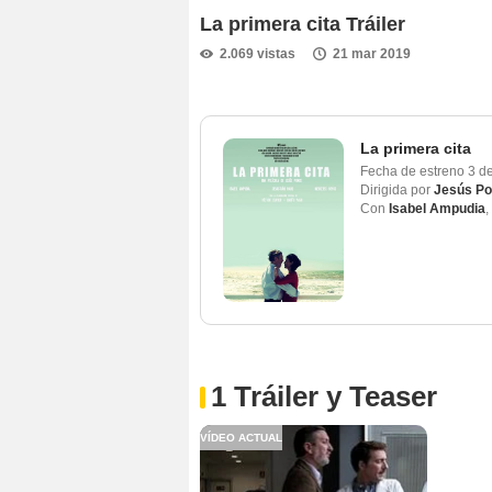
La primera cita Tráiler
2.069 vistas
21 mar 2019
La primera cita
Fecha de estreno
3 d
Dirigida por
Jesús P
Con
Isabel Ampudia
,
1 Tráiler y Teaser
VÍDEO ACTUAL