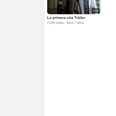
2:58
La primera cita Tráiler
2.069 vistas
-
hace 7 años