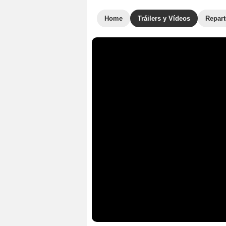
Home
Tráilers y Vídeos
Repar