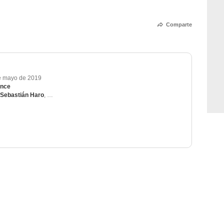
Comparte
e mayo de 2019
once
Sebastián Haro
,
Mercedes Hoyos
,
Víctor Clavijo