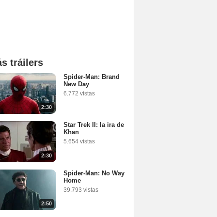
s tráilers
Spider-Man: Brand
New Day
6.772 vistas
2:30
Star Trek II: la ira de
Khan
5.654 vistas
2:30
Spider-Man: No Way
Home
39.793 vistas
2:50