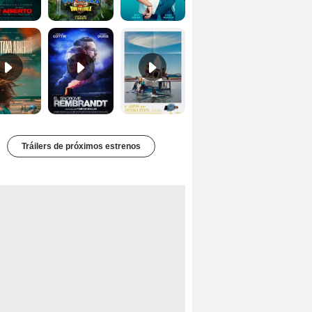
La ventana abierta Tráiler
El síndrome Rembrandt Tráiler
El amor que permanece Tráiler VOSE
Tráilers de próximos estrenos