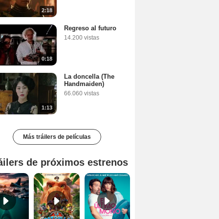
2:18
Regreso al futuro
14.200 vistas
0:18
La doncella (The
Handmaiden)
66.060 vistas
1:13
Más tráilers de películas
áilers de próximos estrenos
En mar abierto Tráiler
Patrulla Canina: La Dino película Tráiler VO
El último mono Tráiler