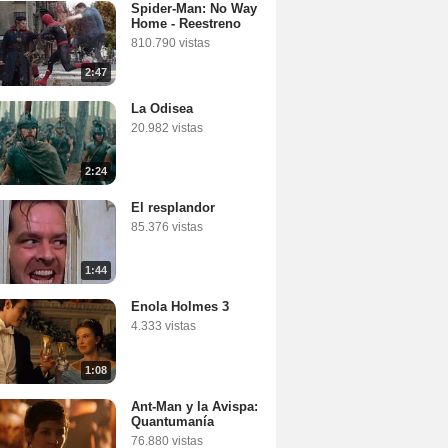
Spider-Man: No Way
Home - Reestreno
810.790 vistas
2:47
La Odisea
20.982 vistas
2:24
El resplandor
85.376 vistas
1:44
Enola Holmes 3
4.333 vistas
1:08
Ant-Man y la Avispa:
Quantumanía
76.880 vistas