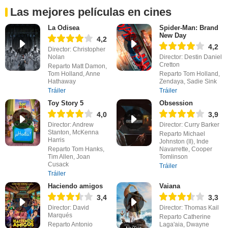
Las mejores películas en cines
La Odisea
Spider-Man: Brand
New Day
4,2
4,2
Director: Christopher
Nolan
Director: Destin Daniel
Cretton
Reparto Matt Damon,
Tom Holland, Anne
Reparto Tom Holland,
Hathaway
Zendaya, Sadie Sink
Tráiler
Tráiler
Toy Story 5
Obsession
4,0
3,9
Director: Andrew
Director: Curry Barker
Stanton, McKenna
Reparto Michael
Harris
Johnston (II), Inde
Reparto Tom Hanks,
Navarrette, Cooper
Tim Allen, Joan
Tomlinson
Cusack
Tráiler
Tráiler
Haciendo amigos
Vaiana
3,4
3,3
Director: David
Director: Thomas Kail
Marqués
Reparto Catherine
Reparto Antonio
Laga'aia, Dwayne