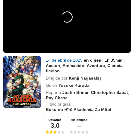
14 de abril de 2025
en cines
|
1h 35min
|
Acción
,
Animación
,
Aventura
,
Ciencia
ficción
Dirigida por
Kenji Nagasaki
|
Guion
Yosuke Kuroda
Reparto
Justin Briner
,
Christopher Sabat
,
Ray Chase
Título original
Boku no Hīrō Akademia Za Mūbī
Usuarios
Mis amigos
3,0
--