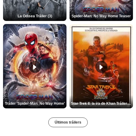
La Odisea Tráiler (3)
Spider-Man: No Way Home Teaser
Tráiler 'Spider-Man: No Way Home'
Star Trek II: la ira de Khan Tráiler VO
Últimos tráilers