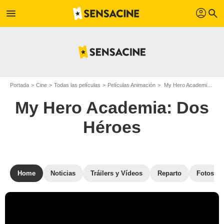
profil
menu
search
Portada
Cine
Todas las películas
Películas Animación
My Hero Academia: Dos Héroes
My Hero Academia: Dos
Héroes
Home
Noticias
Tráilers y Vídeos
Reparto
Fotos