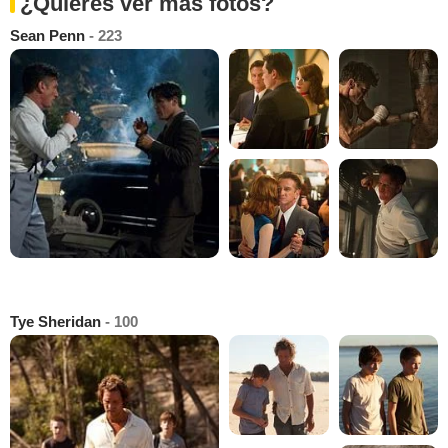
¿Quieres ver más fotos?
Sean Penn
- 223
Tye Sheridan
- 100