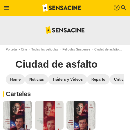
profil
menu
search
Portada
Cine
Todas las películas
Películas Suspense
Ciudad de asfalto
Galer
Ciudad de asfalto
Home
Noticias
Tráilers y Vídeos
Reparto
Críticas
Carteles