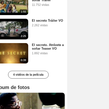
soñar Tráiler
11.752 vistas
1:55
El secreto Tráiler VO
2.262 vistas
2:25
El secreto. Atrévete a
soñar Teaser VO
1.892 vistas
0:39
4 vidéos de la película
bum de fotos