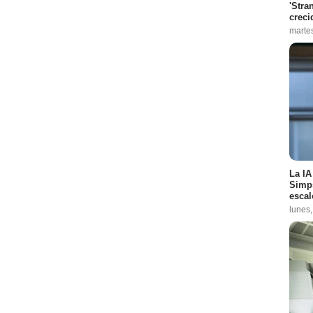
'Stra
creci
marte
La IA
Simps
escal
lunes,