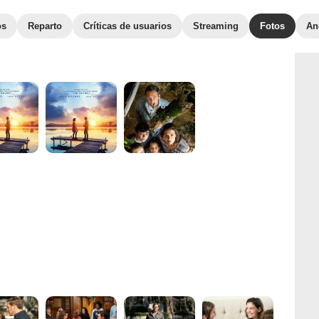
os
Reparto
Críticas de usuarios
Streaming
Fotos
An