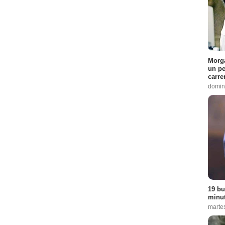
Morga
un pe
carre
domin
19 bu
minut
martes