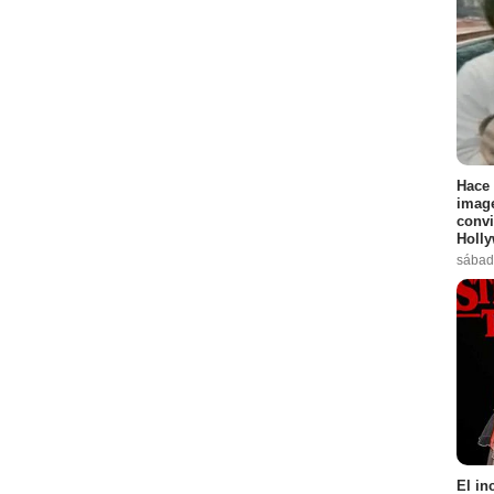
Hace 
image
convi
Holl
sábad
El in