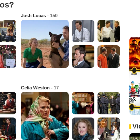
tos?
Josh Lucas
- 150
Celia Weston
- 17
Ví