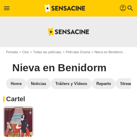
profil
menu
search
Portada
Cine
Todas las películas
Películas Drama
Nieva en Benidorm
Galeri
Nieva en Benidorm
Home
Noticias
Tráilers y Vídeos
Reparto
Streami
Cartel