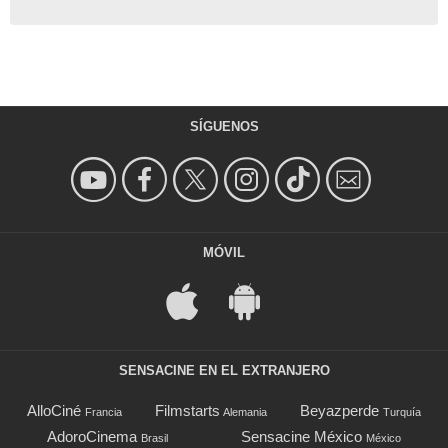
SÍGUENOS
MÓVIL
SENSACINE EN EL EXTRANJERO
AlloCiné
Filmstarts
Beyazperde
Francia
Alemania
Turquía
AdoroCinema
Sensacine México
Brasil
México