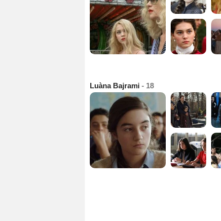
Luàna Bajrami
- 18