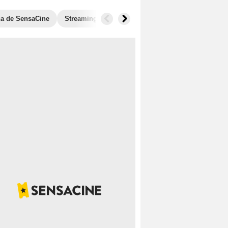
ica de SensaCine
Streaming
Fotos
Películas similares