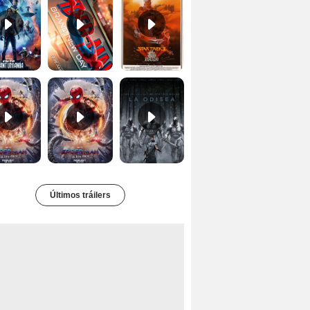
Spider-Man: No Way Home Teaser
Tráiler 'Spider-Man: No Way Home'
La Odisea Tráiler (3)
Últimos tráilers