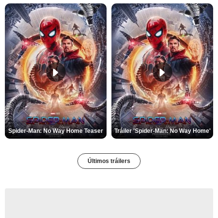
Spider-Man: No Way Home Teaser
Tráiler 'Spider-Man: No Way Home'
Últimos tráilers