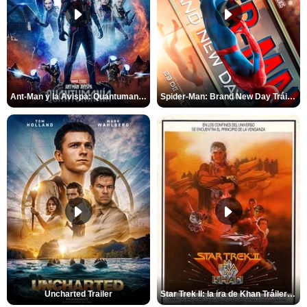
Ant-Man y la Avispa: Quantumanía Tráiler (2)
Spider-Man: Brand New Day Tráiler (3)
Uncharted Trailer
Star Trek II: la ira de Khan Tráiler VO