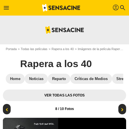
profil
menu
search
Portada
Todas las películas
Rapera a los 40
Imágenes de la película Rapera a los 40
Rapera a los 40
Home
Noticias
Reparto
Críticas de Medios
Stream
VER TODAS LAS FOTOS
8
/ 10 Fotos