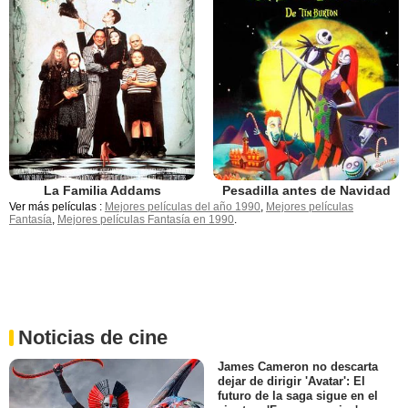
La Familia Addams
Pesadilla antes de Navidad
Ver más películas :
Mejores películas del año 1990
,
Mejores películas
Fantasía
,
Mejores películas Fantasía en 1990
.
Noticias de cine
James Cameron no descarta
dejar de dirigir 'Avatar': El
futuro de la saga sigue en el