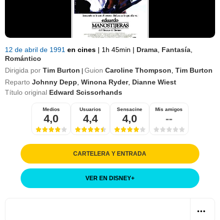
12 de abril de 1991
en cines
|
1h 45min
|
Drama
,
Fantasía
,
Romántico
Dirigida por
Tim Burton
Guion
Caroline Thompson
,
Tim Burton
|
Reparto
Johnny Depp
,
Winona Ryder
,
Dianne Wiest
Título original
Edward Scissorhands
Medios
Usuarios
Sensacine
Mis amigos
4,0
4,4
4,0
--
CARTELERA Y ENTRADA
VER EN DISNEY
+