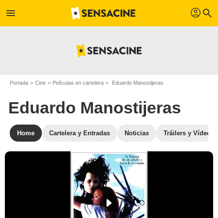
profil
menu
search
Portada
Cine
Películas en cartelera
Eduardo Manostijeras
Eduardo Manostijeras
Home
Cartelera y Entradas
Noticias
Tráilers y Vídeos