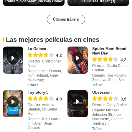
Tráiler 'Spider-Man: No Way Home'
La Odisea Tráiler (3)
Últimos tráilers
Las mejores películas en cines
La Odisea
Spider-Man: Brand
New Day
4,2
4,2
Director: Christopher
Nolan
Director: Destin Daniel
Cretton
Reparto Matt Damon,
Tom Holland, Anne
Reparto Tom Holland,
Hathaway
Zendaya, Sadie Sink
Tráiler
Tráiler
Toy Story 5
Obsession
4,0
3,9
Director: Andrew
Director: Curry Barker
Stanton, McKenna
Reparto Michael
Harris
Johnston (II), Inde
Reparto Tom Hanks,
Navarrette, Cooper
Tim Allen, Joan
Tomlinson
Cusack
Tráiler