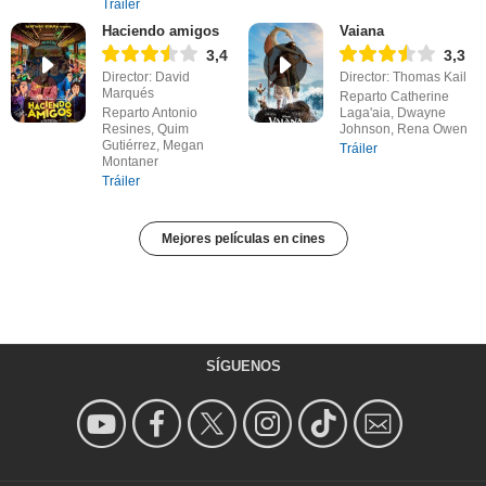
Tráiler
Haciendo amigos
Vaiana
3,4
3,3
Director: David
Director: Thomas Kail
Marqués
Reparto Catherine
Reparto Antonio
Laga'aia, Dwayne
Resines, Quim
Johnson, Rena Owen
Gutiérrez, Megan
Tráiler
Montaner
Tráiler
Mejores películas en cines
SÍGUENOS