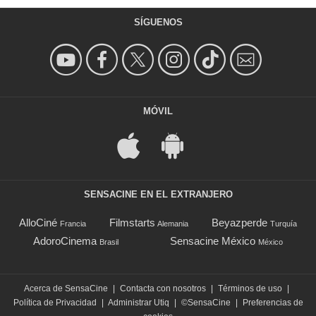
SÍGUENOS
MÓVIL
SENSACINE EN EL EXTRANJERO
AlloCiné
Filmstarts
Beyazperde
Francia
Alemania
Turquía
AdoroCinema
Sensacine México
Brasil
México
Acerca de SensaCine
|
Contacta con nosotros
|
Términos de uso
|
Política de Privacidad
|
Administrar Utiq
|
©SensaCine
|
Preferencias de