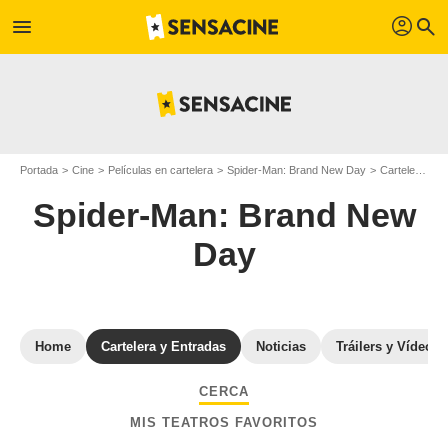
profil
menu
search
Portada
Cine
Películas en cartelera
Spider-Man: Brand New Day
Cartelera de Spider-Man: Brand New Day
Spider-Man: Brand New
Day
Home
Cartelera y Entradas
Noticias
Tráilers y Vídeos
CERCA
MIS TEATROS FAVORITOS