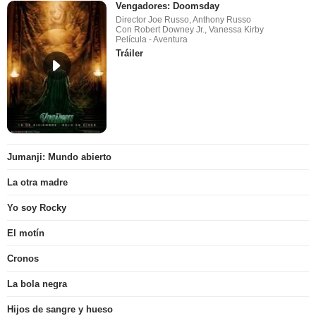
Vengadores: Doomsday
Director Joe Russo, Anthony Russo
Con Robert Downey Jr., Vanessa Kirby
Película - Aventura
Tráiler
Jumanji: Mundo abierto
La otra madre
Yo soy Rocky
El motín
Cronos
La bola negra
Hijos de sangre y hueso