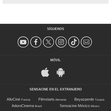
SÍGUENOS
MÓVIL
SENSACINE EN EL EXTRANJERO
AlloCiné
Filmstarts
Beyazperde
Francia
Alemania
Turquía
AdoroCinema
Sensacine México
Brasil
México