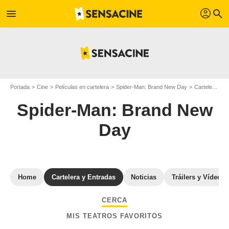
profil
menu
search
Portada
Cine
Películas en cartelera
Spider-Man: Brand New Day
Cartelera de Spider-Man: Brand New Day
Spider-Man: Brand New
Day
Home
Cartelera y Entradas
Noticias
Tráilers y Vídeos
CERCA
MIS TEATROS FAVORITOS