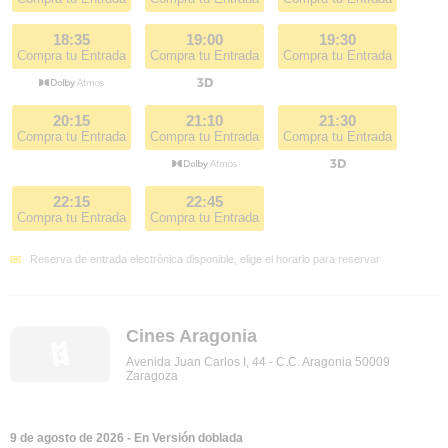
18:35
19:00
19:30
Compra tu Entrada
Compra tu Entrada
Compra tu Entrada
20:15
21:10
21:30
Compra tu Entrada
Compra tu Entrada
Compra tu Entrada
22:15
22:45
Compra tu Entrada
Compra tu Entrada
Reserva de entrada electrónica disponible, elige el horario para reservar
Cines Aragonia
Avenida Juan Carlos I, 44 - C.C. Aragonia 50009
Zaragoza
9 de agosto de 2026 - En Versión doblada