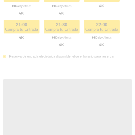
21:00
21:30
22:00
Compra tu Entrada
Compra tu Entrada
Compra tu Entrada
Reserva de entrada electrónica disponible, elige el horario para reservar