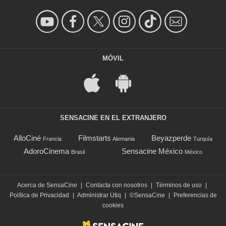
MÓVIL
SENSACINE EN EL EXTRANJERO
AlloCiné
Filmstarts
Beyazperde
Francia
Alemania
Turquía
AdoroCinema
Sensacine México
Brasil
México
Acerca de SensaCine
|
Contacta con nosotros
|
Términos de uso
|
Política de Privacidad
|
Administrar Utiq
|
©SensaCine
|
Preferencias de
cookies