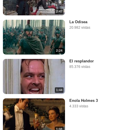
2:47
La Odisea
20.982 vistas
2:24
El resplandor
85.376 vistas
1:44
Enola Holmes 3
4.333 vistas
1:08