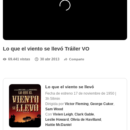
Lo que el viento se llevó Tráiler VO
69.441 vistas
30 abr 2013
Comparte
Lo que el viento se llevó
Fecha de estreno
17 de noviembre de 1950
|
3h 58min
Dirigida por
Victor Fleming
,
George Cukor
,
Sam Wood
Con
Vivien Leigh
,
Clark Gable
,
Leslie Howard
,
Olivia de Havilland
,
Hattie McDaniel