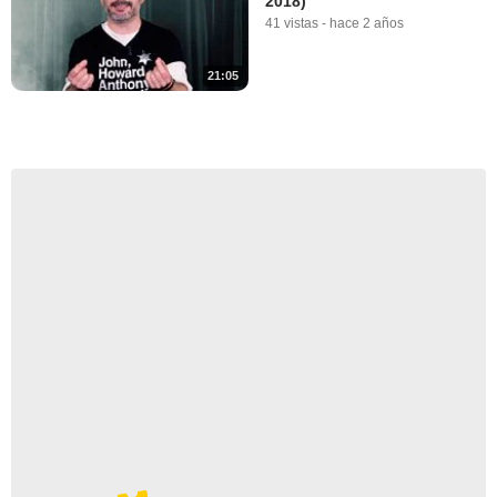
2018)
41 vistas
-
hace 2 años
21:05