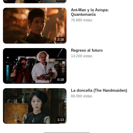
Ant-Man y la Avispa:
Quantumanía
76.880 vistas
2:18
Regreso al futuro
14.200 vistas
0:18
La doncella (The Handmaiden)
66.060 vistas
1:13