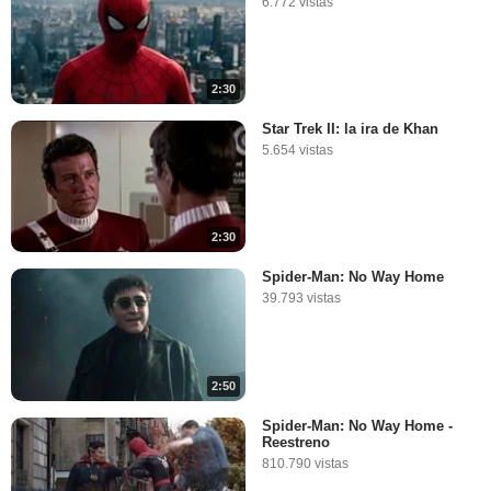
6.772 vistas
2:30
Star Trek II: la ira de Khan
5.654 vistas
2:30
Spider-Man: No Way Home
39.793 vistas
2:50
Spider-Man: No Way Home -
Reestreno
810.790 vistas