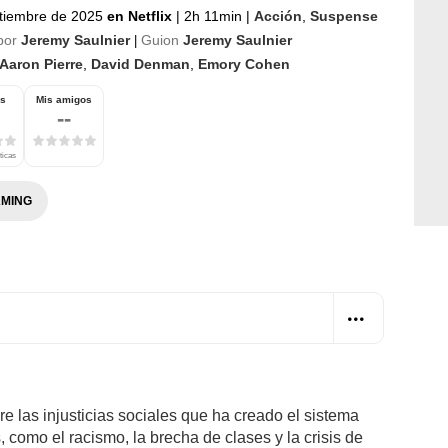
tiembre de 2025
en Netflix
|
2h 11min
|
Acción
,
Suspense
por
Jeremy Saulnier
Guion
Jeremy Saulnier
|
Aaron Pierre
,
David Denman
,
Emory Cohen
os
Mis amigos
--
ticas
MING
bre las injusticias sociales que ha creado el sistema
 como el racismo, la brecha de clases y la crisis de