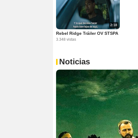
2:18
Rebel Ridge Tráiler OV STSPA
3.348 vistas
Noticias