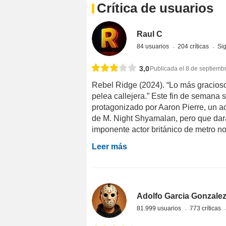
Crítica de usuarios
Raul C
84 usuarios
204 críticas
Si
3,0
Publicada el 8 de septiemb
Rebel Ridge (2024). “Lo más gracios
pelea callejera.” Este fin de semana se
protagonizado por Aaron Pierre, un a
de M. Night Shyamalan, pero que dará
imponente actor británico de metro nov
Leer más
Adolfo Garcia Gonzale
81.999 usuarios
773 críticas