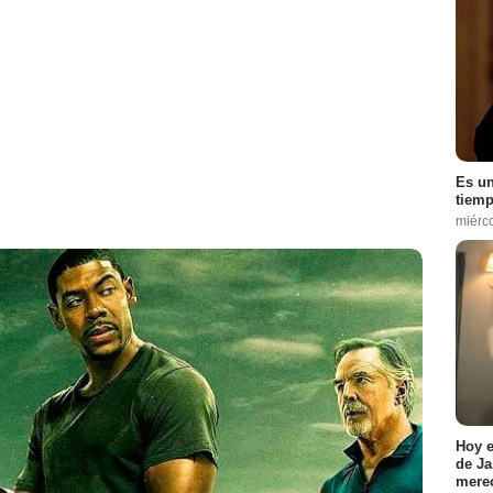
Es un
tiemp
miérc
Hoy e
de Ja
merec