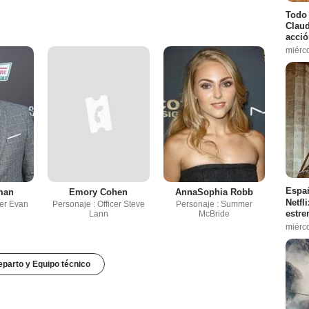
Todo 
Claud
acció
miérc
Españ
man
Emory Cohen
AnnaSophia Robb
Netfl
cer Evan
Personaje : Officer Steve
Personaje : Summer
estre
Lann
McBride
miérc
parto y Equipo técnico