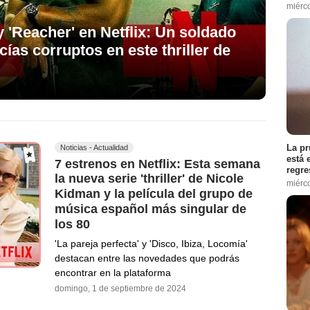
miérc
 'Reacher' en Netflix: Un soldado
icías corruptos en este thriller de
La pr
Noticias - Actualidad
está 
7 estrenos en Netflix: Esta semana
regre
la nueva serie 'thriller' de Nicole
miérc
Kidman y la película del grupo de
música español más singular de
los 80
'La pareja perfecta' y 'Disco, Ibiza, Locomía'
destacan entre las novedades que podrás
encontrar en la plataforma
domingo, 1 de septiembre de 2024