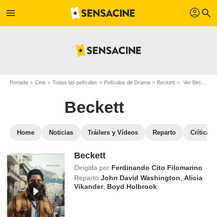
profil
menu
search
Portada
Cine
Todas las películas
Películas de Drama
Beckett
Ver Beckett en streaming
Beckett
Home
Noticias
Tráilers y Vídeos
Reparto
Críticas
Beckett
Dirigida por
Ferdinando Cito Filomarino
Reparto
John David Washington
,
Alicia
Vikander
,
Boyd Holbrook