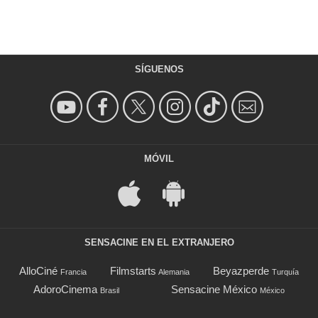
SÍGUENOS
MÓVIL
SENSACINE EN EL EXTRANJERO
AlloCiné
Filmstarts
Beyazperde
Francia
Alemania
Turquía
AdoroCinema
Sensacine México
Brasil
México