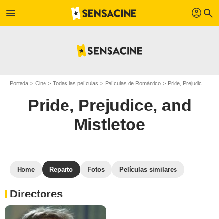
profil
menu
search
Portada
Cine
Todas las películas
Películas de Romántico
Pride, Prejudice, and Mistletoe
Pride, Prejudice, and
Mistletoe
Home
Reparto
Fotos
Películas similares
Directores