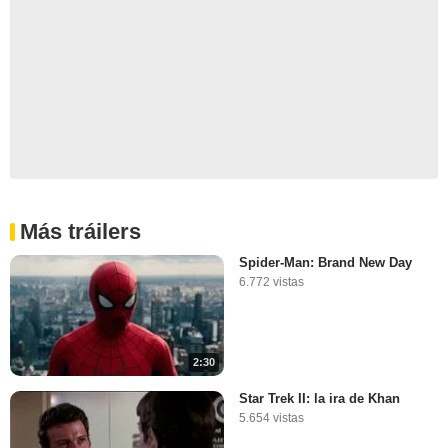
Más tráilers
Spider-Man: Brand New Day
6.772 vistas
2:30
Star Trek II: la ira de Khan
5.654 vistas