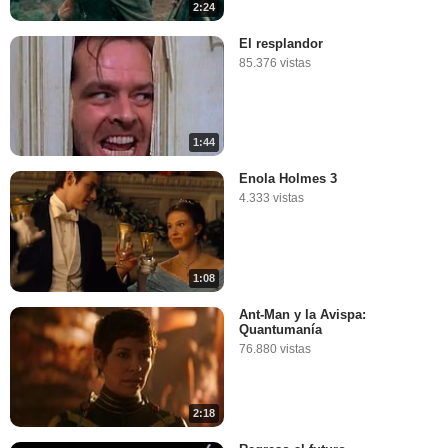
2:24
El resplandor
85.376 vistas
1:44
Enola Holmes 3
4.333 vistas
1:08
Ant-Man y la Avispa:
Quantumanía
76.880 vistas
2:18