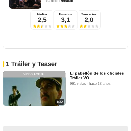
Isabelle Renauld
Medios
Usuarios
Sensacine
2,5
3,1
2,0
1 Tráiler y Teaser
El pabellón de los oficiales
VÍDEO ACTUAL
Tráiler VO
961 vistas
-
hace 13 años
1:32