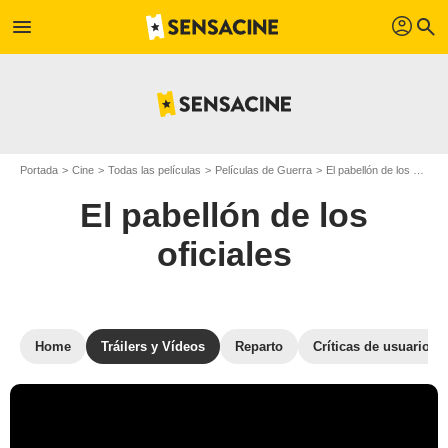
profil
menu
search
Portada
Cine
Todas las películas
Películas de Guerra
El pabellón de los oficiales
El pabellón de los
oficiales
Home
Tráilers y Vídeos
Reparto
Críticas de usuarios