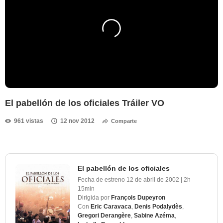
El pabellón de los oficiales Tráiler VO
961 vistas
12 nov 2012
Comparte
El pabellón de los oficiales
Fecha de estreno
12 de abril de 2002
|
2h
15min
Dirigida por
François Dupeyron
Con
Eric Caravaca
,
Denis Podalydès
,
Gregori Derangère
,
Sabine Azéma
,