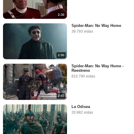
2:30
Spider-Man: No Way Home
39.793 vistas
2:50
Spider-Man: No Way Home -
Reestreno
810.790 vistas
2:47
La Odisea
20.982 vistas