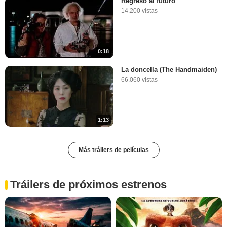
Regreso al futuro
14.200 vistas
0:18
La doncella (The Handmaiden)
66.060 vistas
1:13
Más tráilers de películas
Tráilers de próximos estrenos