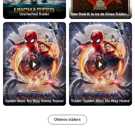
Uncharted Trailer
Star Trek II: la ira de Khan Tráiler VO
Spider-Man: No Way Home Teaser
Tráiler 'Spider-Man: No Way Home'
Últimos tráilers