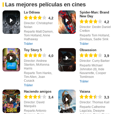
Las mejores películas en cines
La Odisea
Spider-Man: Brand
New Day
4,2
4,2
Director: Christopher
Nolan
Director: Destin Daniel
Cretton
Reparto Matt Damon,
Tom Holland, Anne
Reparto Tom Holland,
Hathaway
Zendaya, Sadie Sink
Tráiler
Tráiler
Toy Story 5
Obsession
4,0
3,9
Director: Andrew
Director: Curry Barker
Stanton, McKenna
Reparto Michael
Harris
Johnston (II), Inde
Reparto Tom Hanks,
Navarrette, Cooper
Tim Allen, Joan
Tomlinson
Cusack
Tráiler
Tráiler
Haciendo amigos
Vaiana
3,4
3,3
Director: David
Director: Thomas Kail
Marqués
Reparto Catherine
Reparto Antonio
Laga'aia, Dwayne