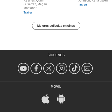
Resines, Quim
Johnson, Rena Owen
Gutiérrez, Megan
Tráiler
Montaner
Tráiler
Mejores películas en cines
SÍGUENOS
MÓVIL