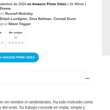
oviembre de 2024
en Amazon Prime Video
|
1h 30min
|
Drama
por
Russell Mulcahy
Dolph Lundgren
,
Gina Bellman
,
Conrad Dunn
iginal
Silent Trigger
os
Mis amigos
--
N AMAZON PRIME VIDEO
e sin nombre ni sentimientos. Ha sido instruido como
 del resto. Su trabajo consiste en matar, simple y