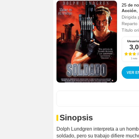
25 de n
Acción
,
Dirigida 
Reparto
Título or
Usuari
3,0
1 nota
VER E
Sinopsis
Dolph Lundgren interpreta a un hombr
soldado, pero su trabajo difiere mucho