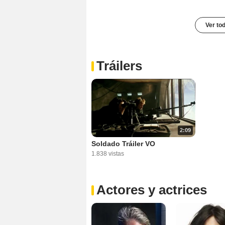
Ver to
Tráilers
2:09
Soldado Tráiler VO
1.838 vistas
Actores y actrices