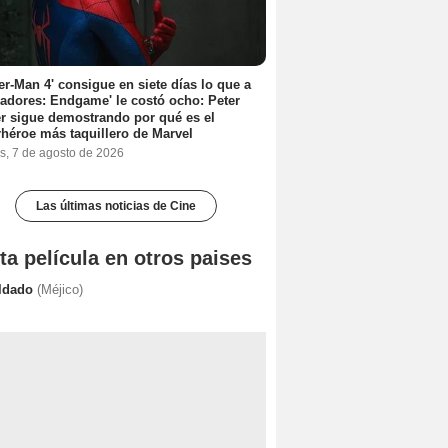
er-Man 4' consigue en siete días lo que a
adores: Endgame' le costó ocho: Peter
r sigue demostrando por qué es el
héroe más taquillero de Marvel
s, 7 de agosto de 2026
Las últimas noticias de Cine
ta película en otros paises
ldado
(Méjico)