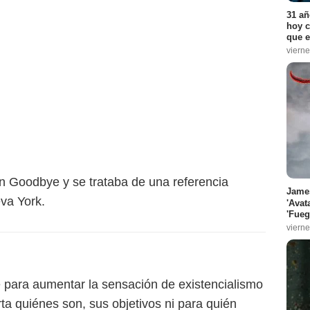
31 añ
hoy c
que e
vierne
uin Goodbye y se trataba de una referencia
James
eva York.
'Avat
'Fueg
vierne
 para aumentar la sensación de existencialismo
rta quiénes son, sus objetivos ni para quién