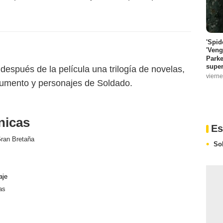
'Spid
'Veng
Parke
super
ó después de la película una trilogía de novelas,
vierne
gumento y personajes de Soldado.
nicas
Es
ran Bretaña
So
aje
as