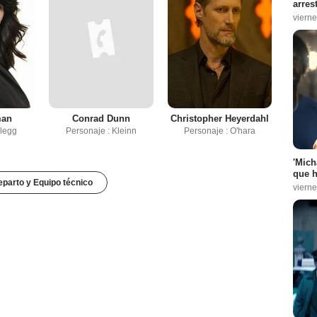
arres
vierne
man
Conrad Dunn
Christopher Heyerdahl
Clegg
Personaje : Kleinn
Personaje : O'hara
'Mich
que h
parto y Equipo técnico
vierne