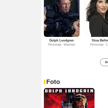
Dolph Lundgren
Gina Bell
Personaje : Waxman
Personaje : 
Re
Foto