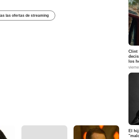
das las ofertas de streaming
Clint
decis
los h
vierne
El hi
"mald