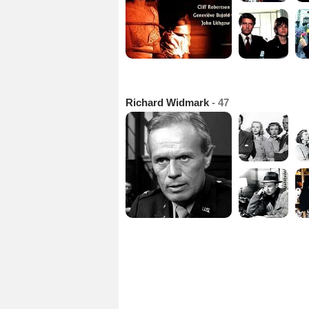
Richard Widmark
- 47