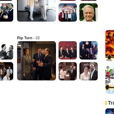
Rip Torn
- 22
Tr