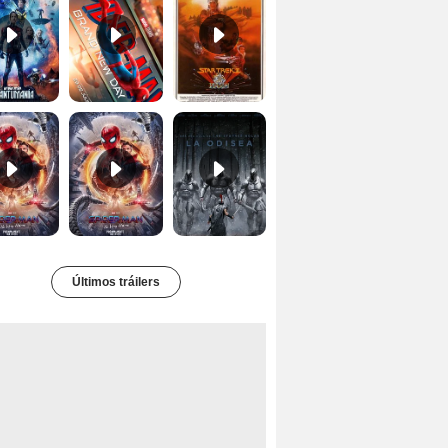
Spider-Man: No Way Home Teaser
Tráiler 'Spider-Man: No Way Home'
La Odisea Tráiler (3)
Últimos tráilers