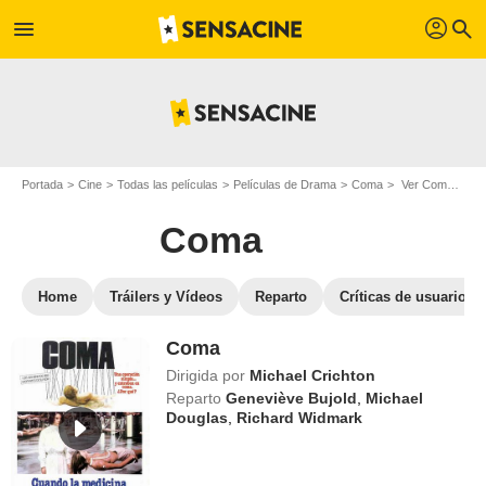
profil
menu
search
Portada
Cine
Todas las películas
Películas de Drama
Coma
Ver Coma en streaming
Coma
Home
Tráilers y Vídeos
Reparto
Críticas de usuarios
Coma
Dirigida por
Michael Crichton
Reparto
Geneviève Bujold
,
Michael
Douglas
,
Richard Widmark