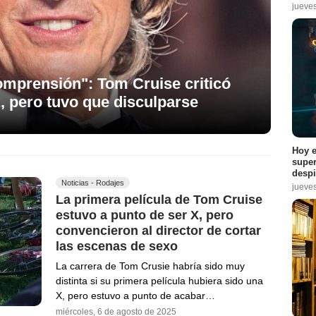
jueve
comprensión": Tom Cruise criticó
z, pero tuvo que disculparse
Hoy e
super
despi
Noticias - Rodajes
jueve
La primera película de Tom Cruise
estuvo a punto de ser X, pero
convencieron al director de cortar
las escenas de sexo
La carrera de Tom Crusie habría sido muy
distinta si su primera película hubiera sido una
X, pero estuvo a punto de acabar…
miércoles, 6 de agosto de 2025