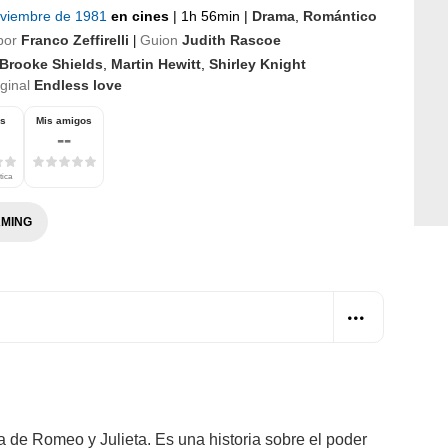
oviembre de 1981
en cines
|
1h 56min
|
Drama
,
Romántico
por
Franco Zeffirelli
Guion
Judith Rascoe
|
Brooke Shields
,
Martin Hewitt
,
Shirley Knight
iginal
Endless love
os
Mis amigos
--
tica
MING
a de Romeo y Julieta. Es una historia sobre el poder