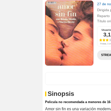
27 de n
Dirigida 
Reparto
Título or
Usuari
3,1
9 notas, 1 crí
STREA
Sinopsis
Pelicula no recomendada a menores de 16
Amor sin fin es una variación modern