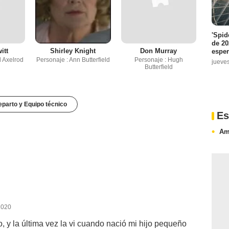
'Spid
de 20
itt
Shirley Knight
Don Murray
espe
d Axelrod
Personaje : Ann Butterfield
Personaje : Hugh
jueve
Butterfield
parto y Equipo técnico
Es
Am
2020
 y la última vez la vi cuando nació mi hijo pequeño