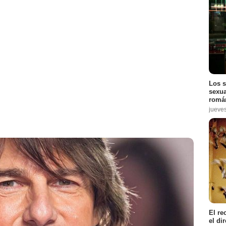
Los s
sexua
román
jueve
El re
el di