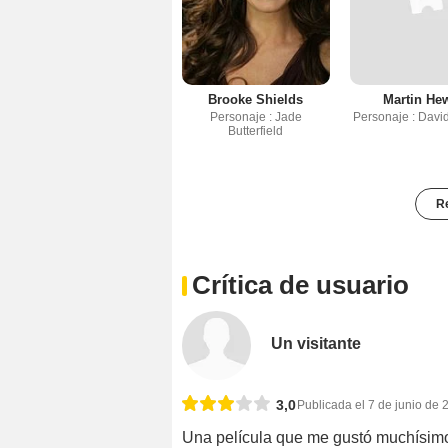
Brooke Shields
Martin Hew
Personaje : Jade
Personaje : Davi
Butterfield
Re
Crítica de usuario
Un visitante
3,0
Publicada el 7 de junio de 
Una película que me gustó muchísimo,