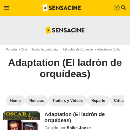
profil
menu
search
Portada
Cine
Todas las películas
Películas de Comedia
Adaptation (El ladrón de orquídeas)
Adaptation (El ladrón de
orquídeas)
Home
Noticias
Tráilers y Vídeos
Reparto
Críticas
Adaptation (El ladrón de
orquídeas)
Dirigida por
Spike Jonze