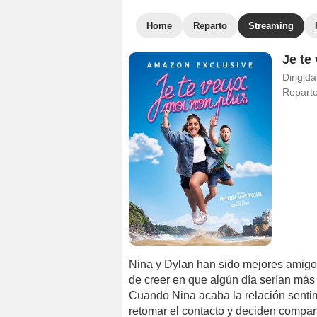
Home
Reparto
Streaming
Je te
Dirigida
Repart
Nina y Dylan han sido mejores amigos
de creer en que algún día serían más
Cuando Nina acaba la relación sentim
retomar el contacto y deciden compart