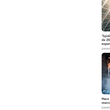
'Spid
de 20
espe
jueve
Hace 
mercu
jueve