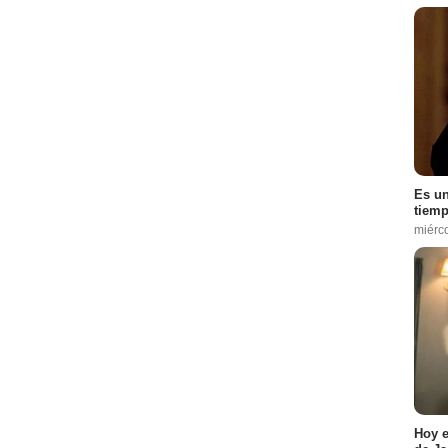
Es un
tiemp
miérc
Hoy e