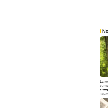
No
La mu
cumpl
siemp
jueve