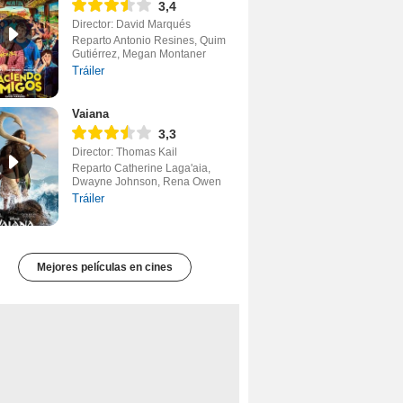
3,4
Director: David Marqués
Reparto Antonio Resines, Quim
Gutiérrez, Megan Montaner
Tráiler
Vaiana
3,3
Director: Thomas Kail
Reparto Catherine Laga'aia,
Dwayne Johnson, Rena Owen
Tráiler
Mejores películas en cines