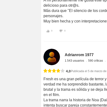
A mi personalmente me gusta este ti
delicioso para otr@s.
Más dura que "El silencio de los cord
personajes.
Muy bien hecha y con interpretacione
0
0
Adrianrom 1977
1.543 usuarios
590 críticas
4,0
Publicada el 5 de marzo de
Fresh es una gran película de terror y
verdad me ha sorprendido bastante, la
brutal y la trama es sólida y se deja
en el film.
La trama narra la historia de Noa (D
intenta buscar pareja constantemente