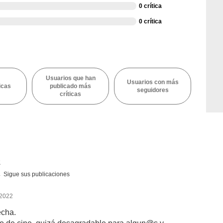
0 crítica
0 crítica
Usuarios que han
Usuarios con más
icas
publicado más
seguidores
críticas
z
Sigue sus publicaciones
 2022
echa.