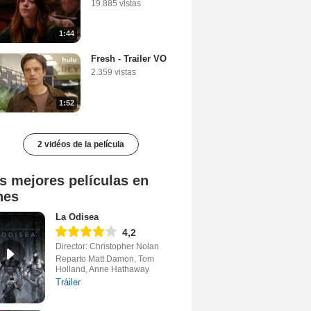
19.885 vistas
1:44
Fresh - Trailer VO
2.359 vistas
1:52
2 vidéos de la película
s mejores películas en
nes
La Odisea
4,2
Director: Christopher Nolan
Reparto Matt Damon, Tom
Holland, Anne Hathaway
Tráiler