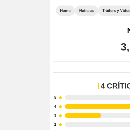
Home
Noticias
Tráilers y Víde
3
4 CRÍT
5
4
3
2