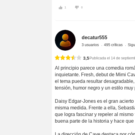
1
0
decatur555
3 usuarios
495 críticas
Sigu
3,5
Publicada el 14 de septiem
Al principio parece una comedia román
inquietante. Fresh, debut de Mimi Ca
el tema pueda resultar desagradable
tensión, humor negro y un estilo muy 
Daisy Edgar-Jones es el gran acierto d
misma medida. Frente a ella, Sebastia
que logra fascinar y repeler al mismo
buena parte de la historia y hace que 
La dirección de Cave destaca por cóm