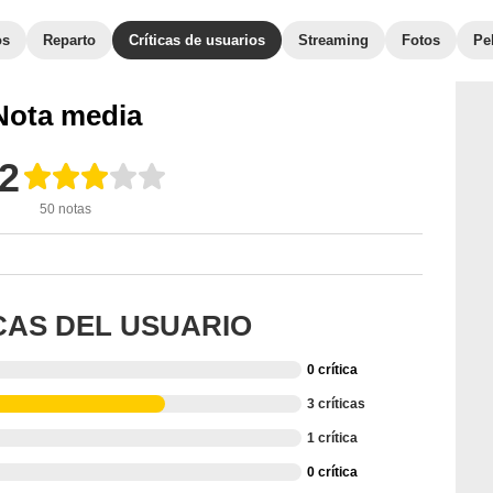
os
Reparto
Críticas de usuarios
Streaming
Fotos
Pe
Nota media
,2
50 notas
ICAS DEL USUARIO
0 crítica
3 críticas
1 crítica
0 crítica