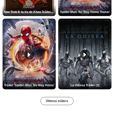
Star Trek II: la ira de Khan Tráiler VO
Spider-Man: No Way Home Teaser
Tráiler 'Spider-Man: No Way Home'
La Odisea Tráiler (3)
Últimos tráilers