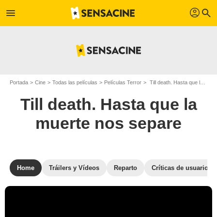
profil
menu
search
Portada
Cine
Todas las películas
Películas Terror
Till death. Hasta que la muerte nos separe
Till death. Hasta que la
muerte nos separe
Home
Tráilers y Vídeos
Reparto
Críticas de usuarios