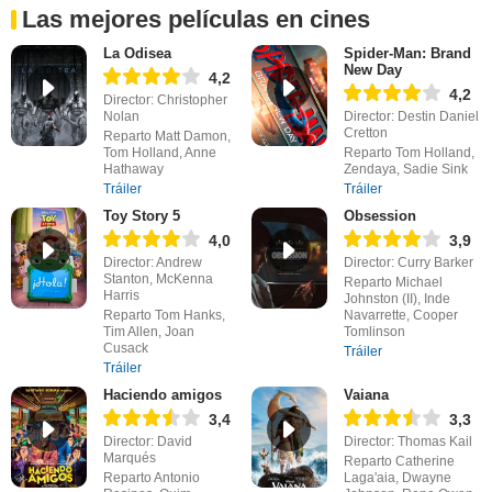
Las mejores películas en cines
La Odisea
Spider-Man: Brand
New Day
4,2
4,2
Director: Christopher
Nolan
Director: Destin Daniel
Cretton
Reparto Matt Damon,
Tom Holland, Anne
Reparto Tom Holland,
Hathaway
Zendaya, Sadie Sink
Tráiler
Tráiler
Toy Story 5
Obsession
4,0
3,9
Director: Andrew
Director: Curry Barker
Stanton, McKenna
Reparto Michael
Harris
Johnston (II), Inde
Reparto Tom Hanks,
Navarrette, Cooper
Tim Allen, Joan
Tomlinson
Cusack
Tráiler
Tráiler
Haciendo amigos
Vaiana
3,4
3,3
Director: David
Director: Thomas Kail
Marqués
Reparto Catherine
Reparto Antonio
Laga'aia, Dwayne