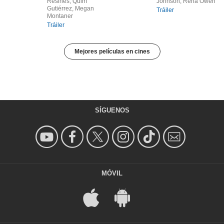
Resines, Quim
Johnson, Rena Owen
Gutiérrez, Megan
Tráiler
Montaner
Tráiler
Mejores películas en cines
SÍGUENOS
MÓVIL