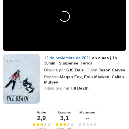
12 de noviembre de 2021
en cines
|
1h
30min
|
Suspense
,
Terror
Dirigida por
S.K. Dale
Guion
Jason Carvey
|
Reparto
Megan Fox
,
Eoin Macken
,
Callan
Mulvey
Título original
Till Death
Medios
Usuarios
Mis amigos
2,9
3,1
--
4 críticas
16 notas, 1 crítica