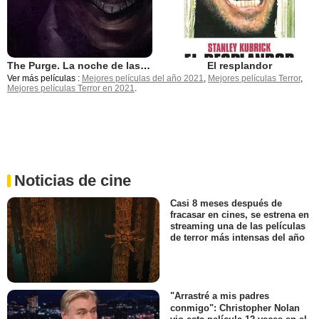
The Purge. La noche de las bestias
El resplandor
Ver más películas :
Mejores películas del año 2021
,
Mejores películas Terror
,
Mejores películas Terror en 2021
.
Noticias de cine
Casi 8 meses después de
fracasar en cines, se estrena en
streaming una de las películas
de terror más intensas del año
"Arrastré a mis padres
conmigo": Christopher Nolan
vio esta película 12 veces en el