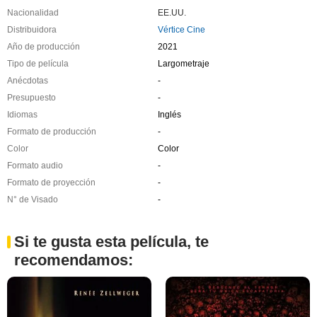
Nacionalidad
EE.UU.
Distribuidora
Vértice Cine
Año de producción
2021
Tipo de película
Largometraje
Anécdotas
-
Presupuesto
-
Idiomas
Inglés
Formato de producción
-
Color
Color
Formato audio
-
Formato de proyección
-
N° de Visado
-
Si te gusta esta película, te
recomendamos: