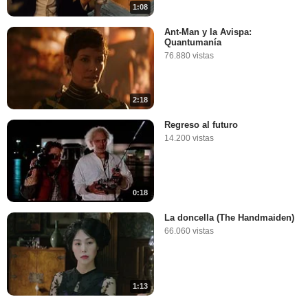
1:08
Ant-Man y la Avispa:
Quantumanía
76.880 vistas
2:18
Regreso al futuro
14.200 vistas
0:18
La doncella (The Handmaiden)
66.060 vistas
1:13