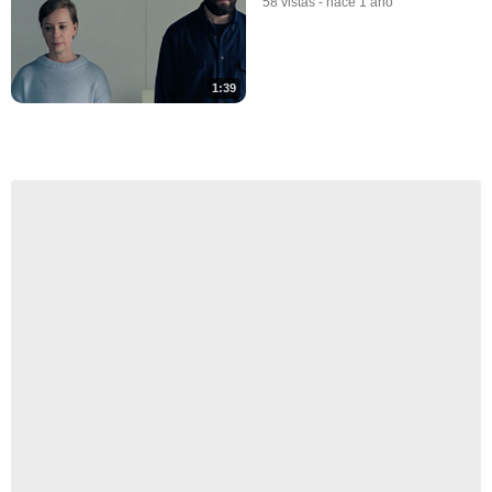
58 vistas
-
hace 1 año
1:39