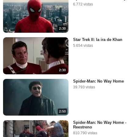
6.772 vistas
2:30
Star Trek II: la ira de Khan
5.654 vistas
2:30
Spider-Man: No Way Home
39.793 vistas
2:50
Spider-Man: No Way Home -
Reestreno
810.790 vistas