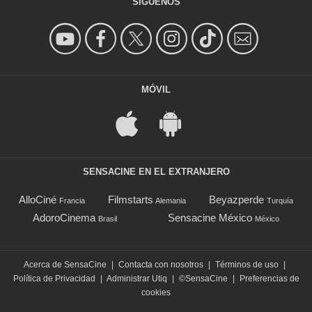
SÍGUENOS
MÓVIL
SENSACINE EN EL EXTRANJERO
AlloCiné
Filmstarts
Beyazperde
Francia
Alemania
Turquía
AdoroCinema
Sensacine México
Brasil
México
Acerca de SensaCine
|
Contacta con nosotros
|
Términos de uso
|
Política de Privacidad
|
Administrar Utiq
|
©SensaCine
|
Preferencias de
cookies