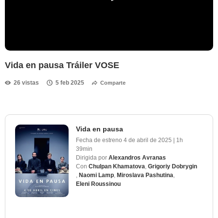
Vida en pausa Tráiler VOSE
26 vistas
5 feb 2025
Comparte
Vida en pausa
Fecha de estreno
4 de abril de 2025
|
1h
39min
Dirigida por
Alexandros Avranas
Con
Chulpan Khamatova
,
Grigoriy Dobrygin
,
Naomi Lamp
,
Miroslava Pashutina
,
Eleni Roussinou