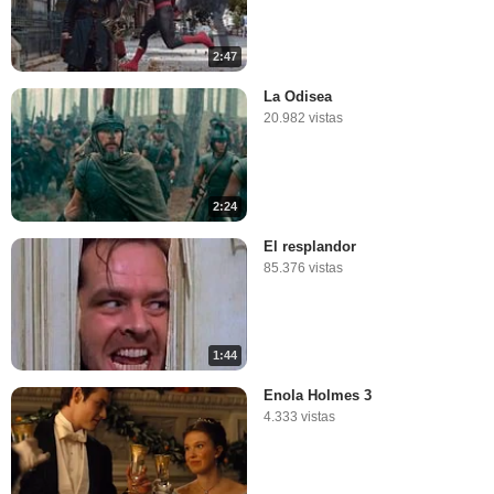
2:47
La Odisea
20.982 vistas
2:24
El resplandor
85.376 vistas
1:44
Enola Holmes 3
4.333 vistas