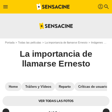
profil
menu
search
Portada
Todas las películas
La importancia de llamarse Ernesto
Imágenes de la película La importancia de llamarse Ernesto
La importancia de
llamarse Ernesto
Home
Tráilers y Vídeos
Reparto
Críticas de usuarios
VER TODAS LAS FOTOS