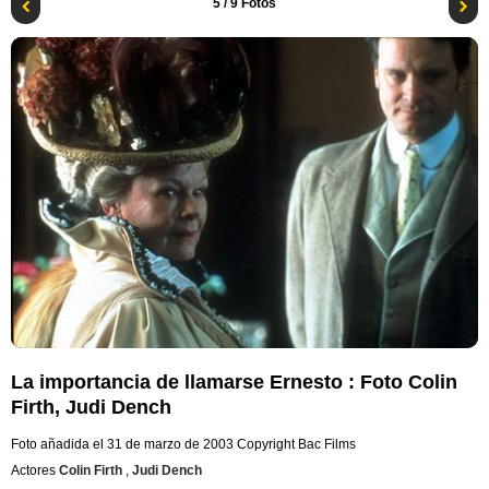
5
/ 9 Fotos
La importancia de llamarse Ernesto : Foto Colin
Firth, Judi Dench
Foto añadida el 31 de marzo de 2003
Copyright Bac Films
Actores
Colin Firth
,
Judi Dench