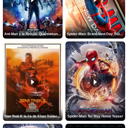
Ant-Man y la Avispa: Quantumanía Tráiler (2)
Spider-Man: Brand New Day Tráiler (3)
Star Trek II: la ira de Khan Tráiler VO
Spider-Man: No Way Home Teaser