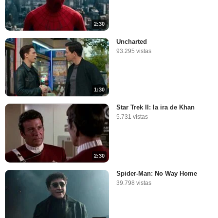
2:30
Uncharted
93.295 vistas
1:30
Star Trek II: la ira de Khan
5.731 vistas
2:30
Spider-Man: No Way Home
39.798 vistas