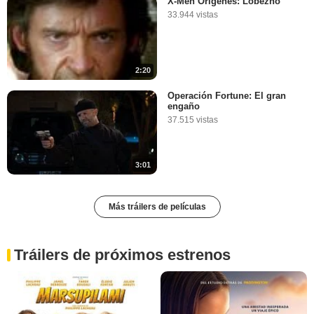
X-Men Orígenes: Lobezno
33.944 vistas
2:20
Operación Fortune: El gran
engaño
37.515 vistas
3:01
Más tráilers de películas
Tráilers de próximos estrenos