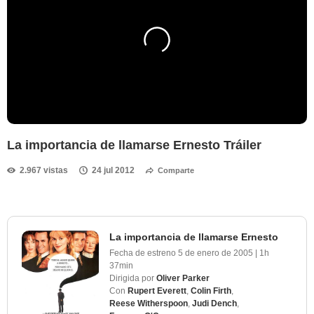
La importancia de llamarse Ernesto Tráiler
2.967 vistas
24 jul 2012
Comparte
La importancia de llamarse Ernesto
Fecha de estreno
5 de enero de 2005
|
1h
37min
Dirigida por
Oliver Parker
Con
Rupert Everett
,
Colin Firth
,
Reese Witherspoon
,
Judi Dench
,