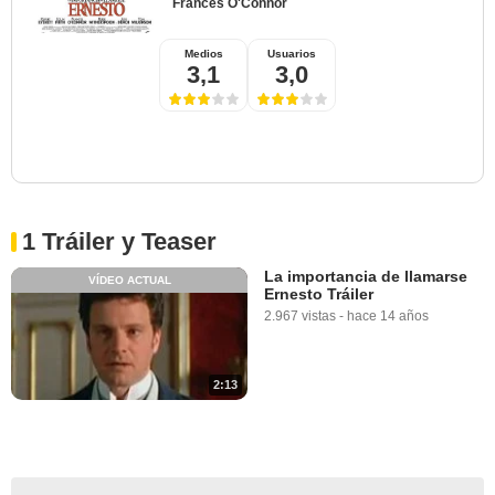
Frances O'Connor
Medios
Usuarios
3,1
3,0
1 Tráiler y Teaser
La importancia de llamarse
VÍDEO ACTUAL
Ernesto Tráiler
2.967 vistas
-
hace 14 años
2:13