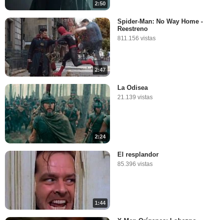
2:50
Spider-Man: No Way Home -
Reestreno
811.156 vistas
2:47
La Odisea
21.139 vistas
2:24
El resplandor
85.396 vistas
1:44