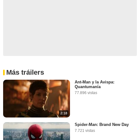
Más tráilers
Ant-Man y la Avispa:
Quantumanía
77.896 vistas
2:18
Spider-Man: Brand New Day
7.721 vistas