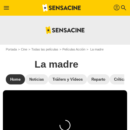
profil
menu
search
Portada
Cine
Todas las películas
Películas Acción
La madre
La madre
Home
Noticias
Tráilers y Vídeos
Reparto
Críticas