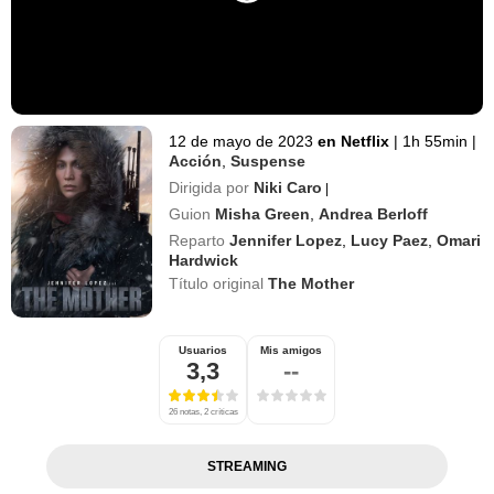
12 de mayo de 2023
en Netflix
|
1h 55min
|
Acción
,
Suspense
Dirigida por
Niki Caro
|
Guion
Misha Green
,
Andrea Berloff
Reparto
Jennifer Lopez
,
Lucy Paez
,
Omari
Hardwick
Título original
The Mother
Usuarios
Mis amigos
3,3
--
26 notas, 2 críticas
STREAMING