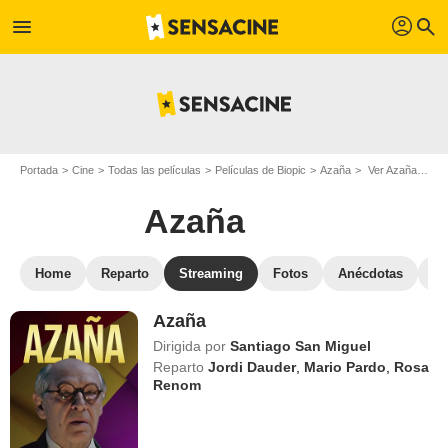
profil
menu
search
Portada
Cine
Todas las películas
Películas de Biopic
Azaña
Ver Azaña en streaming
Azaña
Home
Reparto
Streaming
Fotos
Anécdotas
Pe
Azaña
Dirigida por
Santiago San Miguel
Reparto
Jordi Dauder
,
Mario Pardo
,
Rosa
Renom