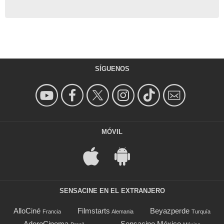
SÍGUENOS
MÓVIL
SENSACINE EN EL EXTRANJERO
AlloCiné
Filmstarts
Beyazperde
Francia
Alemania
Turquía
AdoroCinema
Sensacine México