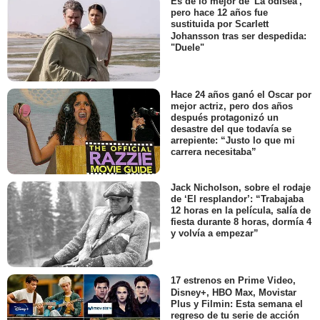
Es de lo mejor de 'La odisea',
pero hace 12 años fue
sustituida por Scarlett
Johansson tras ser despedida:
"Duele"
Hace 24 años ganó el Oscar por
mejor actriz, pero dos años
después protagonizó un
desastre del que todavía se
arrepiente: “Justo lo que mi
carrera necesitaba”
Jack Nicholson, sobre el rodaje
de ‘El resplandor’: “Trabajaba
12 horas en la película, salía de
fiesta durante 8 horas, dormía 4
y volvía a empezar”
17 estrenos en Prime Video,
Disney+, HBO Max, Movistar
Plus y Filmin: Esta semana el
regreso de tu serie de acción