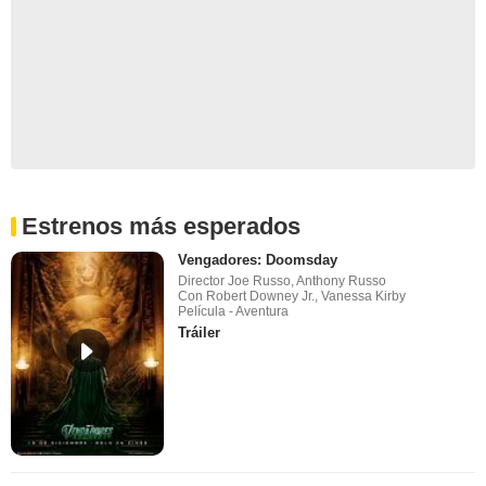
Estrenos más esperados
Vengadores: Doomsday
Director Joe Russo, Anthony Russo
Con Robert Downey Jr., Vanessa Kirby
Película - Aventura
Tráiler