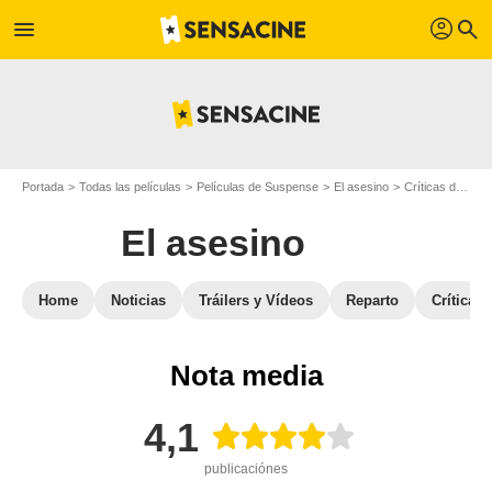
profil
menu
search
Portada
Todas las películas
Películas de Suspense
El asesino
Críticas de El asesino
El asesino
Home
Noticias
Tráilers y Vídeos
Reparto
Críticas
Nota media
4,1
publicaciónes