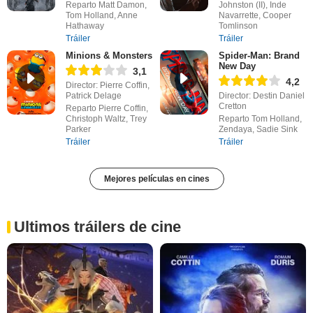
Reparto Matt Damon,
Johnston (II), Inde
Tom Holland, Anne
Navarrette, Cooper
Hathaway
Tomlinson
Tráiler
Tráiler
Minions & Monsters
Spider-Man: Brand
New Day
3,1
4,2
Director: Pierre Coffin,
Patrick Delage
Director: Destin Daniel
Cretton
Reparto Pierre Coffin,
Christoph Waltz, Trey
Reparto Tom Holland,
Parker
Zendaya, Sadie Sink
Tráiler
Tráiler
Mejores películas en cines
Ultimos tráilers de cine